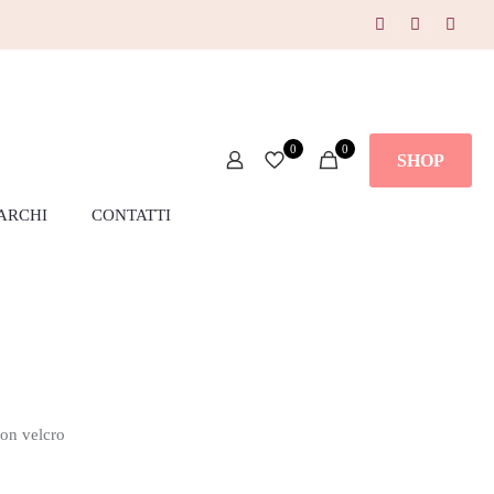
0
0
SHOP
ARCHI
CONTATTI
on velcro