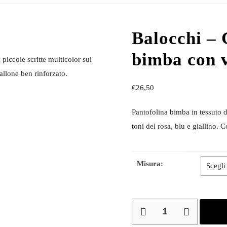
Balocchi – 
bimba con 
 piccole scritte multicolor sui
allone ben rinforzato.
€
26,50
Pantofolina bimba in tessuto di
toni del rosa, blu e giallino. 
Misura:
Balocchi
–