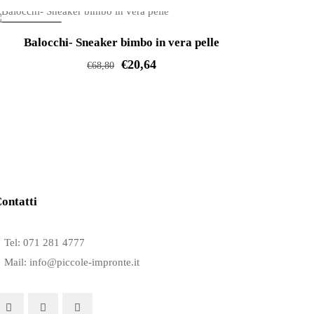
varianti.
IN OFFERTA!
Le
Balocchi- Sneaker bimbo in vera pelle
opzioni
€
20,64
€
68,80
possono
Questo
essere
prodotto
scelte
ha
nella
più
pagina
varianti.
del
Le
prodotto
ontatti
opzioni
possono
Tel: 071 281 4777
essere
Mail: info@piccole-impronte.it
scelte
nella
pagina