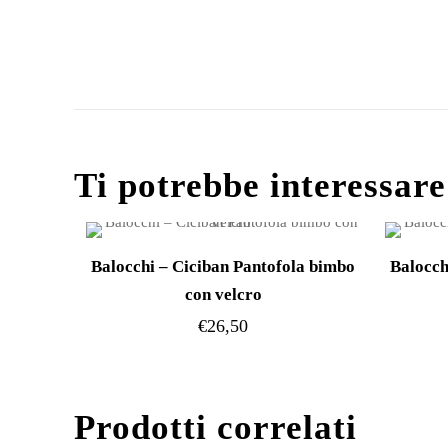
Ti potrebbe interessar
Balocchi – Ciciban Pantofola bimbo
Balocch
con velcro
€
26,50
Questo
prodotto
Prodotti correlati
ha
più