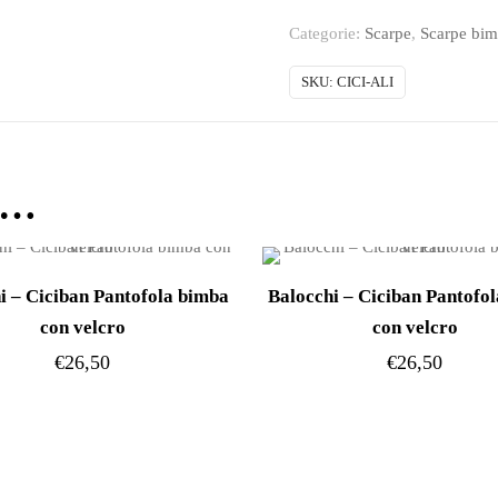
Ciciban
Categorie:
Scarpe
,
Scarpe bi
Pantofola
bimba
SKU:
CICI-ALI
con
velcro
quantità
e…
i – Ciciban Pantofola bimba
Balocchi – Ciciban Pantofo
con velcro
con velcro
€
26,50
€
26,50
Questo
Questo
prodotto
prodotto
ha
ha
più
più