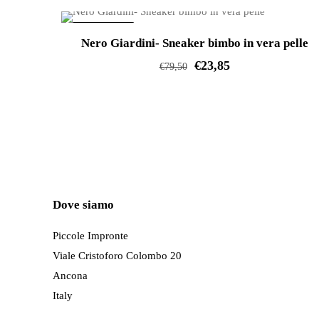
varianti.
IN OFFERTA!
Le
Nero Giardini- Sneaker bimbo in vera pelle
opzioni
€
23,85
€
79,50
possono
Questo
essere
prodotto
scelte
ha
nella
più
pagina
varianti.
del
Le
prodotto
Dove siamo
opzioni
possono
Piccole Impronte
essere
Viale Cristoforo Colombo 20
scelte
Ancona
nella
Italy
pagina