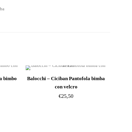
mba
la bimbo
Balocchi – Ciciban Pantofola bimba
con velcro
€
25,50
Questo
prodotto
ha
più