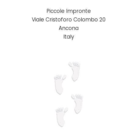
opzioni
Piccole Impronte
possono
Viale Cristoforo Colombo 20
essere
Ancona
scelte
Italy
nella
pagina
del
prodotto