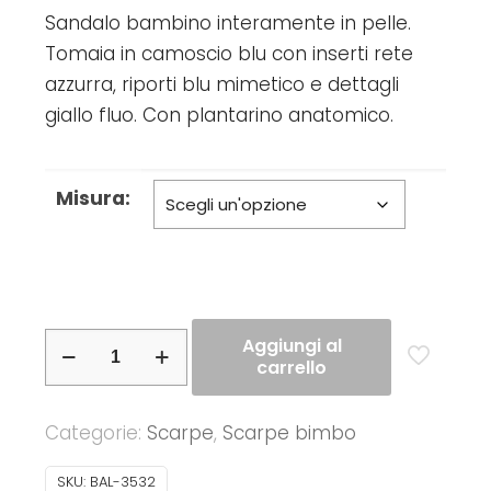
Sandalo bambino interamente in pelle.
Tomaia in camoscio blu con inserti rete
azzurra, riporti blu mimetico e dettagli
giallo fluo. Con plantarino anatomico.
Misura:
Balocchi-
Aggiungi al
carrello
Sandalo
bimbo
Categorie:
Scarpe
,
Scarpe bimbo
in
vera
SKU:
BAL-3532