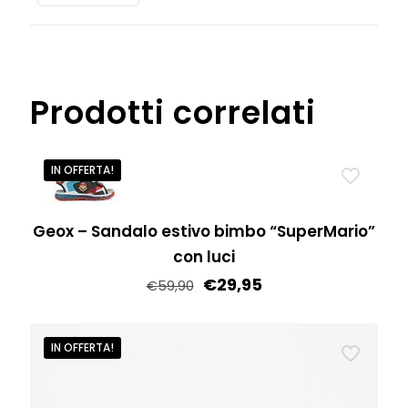
pelle
quantità
Prodotti correlati
IN OFFERTA!
Geox – Sandalo estivo bimbo “SuperMario”
con luci
€
29,95
€
59,90
Questo
prodotto
IN OFFERTA!
ha
più