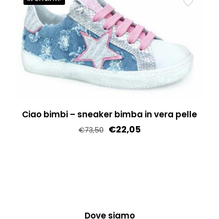
ha
più
varianti.
Le
opzioni
possono
essere
scelte
Ciao bimbi – sneaker bimba in vera pelle
nella
€
22,05
€
73,50
pagina
del
Questo
prodotto
prodotto
ha
più
varianti.
Le
Dove siamo