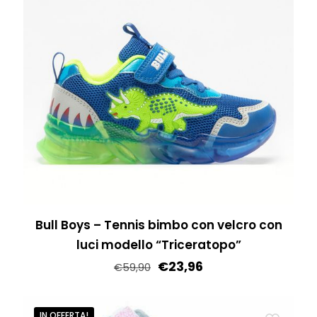
varianti.
Le
opzioni
possono
essere
scelte
nella
pagina
del
prodotto
Bull Boys – Tennis bimbo con velcro con
luci modello “Triceratopo”
€
23,96
€
59,90
Questo
prodotto
IN OFFERTA!