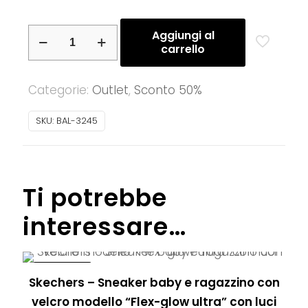
Balocchi
Aggiungi al
carrello
–
Scarpina
Categorie:
Outlet
,
Sconto 50%
primi
passi
SKU:
BAL-3245
bimbo
in
pelle
con
Ti potrebbe
velcro
interessare…
quantità
IN OFFERTA!
Skechers – Sneaker baby e ragazzino con
velcro modello “Flex-glow ultra” con luci