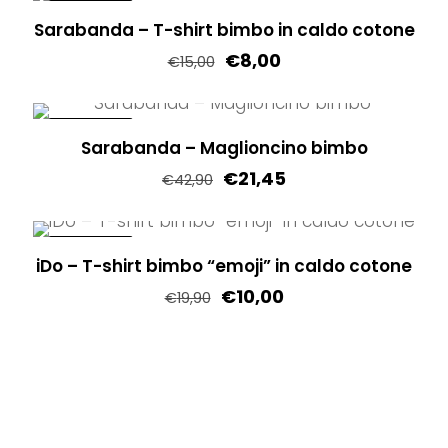
scelte
varianti.
IN OFFERTA!
Sarabanda – T-shirt bimbo in caldo cotone
nella
Le
€
8,00
pagina
€
15,00
opzioni
del
Questo
possono
prodotto
prodotto
essere
IN OFFERTA!
Sarabanda – Maglioncino bimbo
ha
scelte
€
21,45
più
nella
€
42,90
varianti.
pagina
Questo
Le
del
prodotto
IN OFFERTA!
opzioni
prodotto
iDo – T-shirt bimbo “emoji” in caldo cotone
ha
possono
€
10,00
più
€
19,90
essere
varianti.
Questo
scelte
Le
prodotto
nella
opzioni
ha
pagina
possono
più
del
essere
varianti.