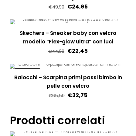
€
24,95
€
49,90
Questo
prodotto
IN OFFERTA!
Skechers – Sneaker baby con velcro
ha
modello “Flex-glow ultra” con luci
più
€
22,45
varianti.
€
44,90
Le
Questo
opzioni
prodotto
IN OFFERTA!
possono
Balocchi – Scarpina primi passi bimbo in
ha
essere
pelle con velcro
più
scelte
€
32,75
varianti.
€
65,50
nella
Le
Questo
pagina
opzioni
prodotto
Prodotti correlati
del
possono
ha
prodotto
essere
più