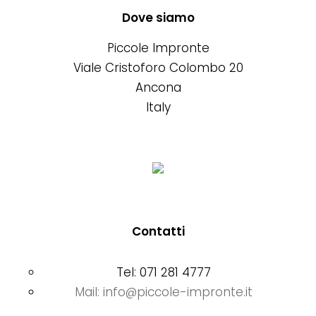
prodotto
scelte
Le
Dove siamo
nella
opzioni
Piccole Impronte
pagina
possono
Viale Cristoforo Colombo 20
del
essere
Ancona
prodotto
scelte
Italy
nella
pagina
del
prodotto
Contatti
Tel: 071 281 4777
Mail: info@piccole-impronte.it