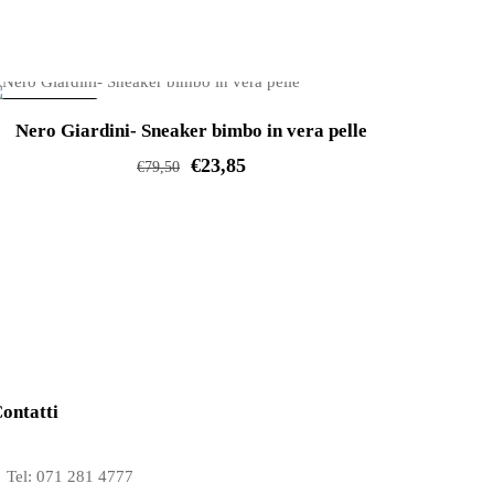
IN OFFERTA!
Nero Giardini- Sneaker bimbo in vera pelle
€
23,85
€
79,50
Questo
prodotto
ha
più
varianti.
Le
opzioni
ontatti
possono
essere
Tel: 071 281 4777
scelte