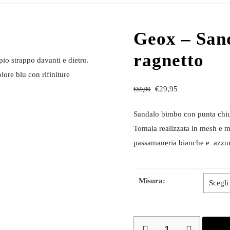
Geox – Sand
ragnetto
io strappo davanti e dietro.
lore blu con rifiniture
€
29,95
€
59,90
Sandalo bimbo con punta chius
Tomaia realizzata in mesh e mat
passamaneria bianche e azzur
Misura:
Geox