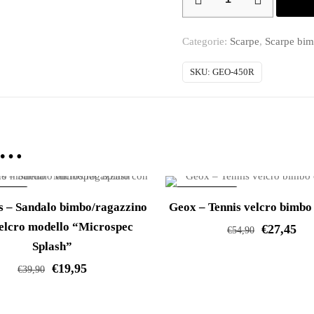
–
Sandalo
Categorie:
Scarpe
,
Scarpe bi
estivo
bimbo
SKU:
GEO-450R
tipo
ragnetto
quantità
e…
ERTA!
IN OFFERTA!
s – Sandalo bimbo/ragazzino
Geox – Tennis velcro bimbo 
elcro modello “Microspec
€
27,45
€
54,90
Splash”
Questo
€
19,95
€
39,90
prodotto
Questo
ha
prodotto
più