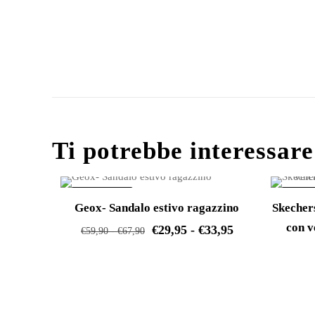
Ti potrebbe interessar
IN OFFERTA!
IN OFF
Geox- Sandalo estivo ragazzino
Skecher
con v
Fascia
€
29,95
-
€
33,95
Fascia
€
59,90
-
€
67,90
di
di
Questo
prezzo:
prezzo:
prodotto
da
da
ha
€29,95
€59,90
più