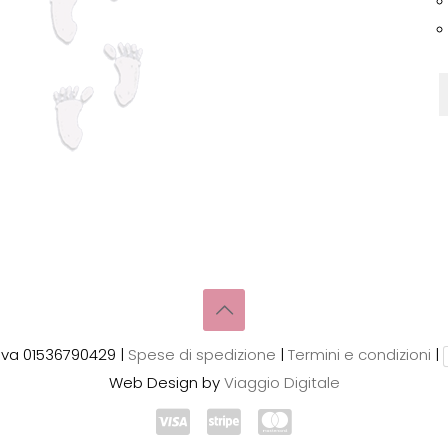
essere
scelte
nella
pagina
del
prodotto
.Iva 01536790429 |
Spese di spedizione
|
Termini e condizioni
|
Web Design by
Viaggio Digitale