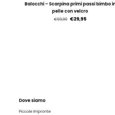
prodotto
Balocchi – Scarpina primi passi bimbo i
pelle con velcro
€
29,95
€
59,90
Questo
prodotto
ha
più
varianti.
Le
opzioni
possono
essere
scelte
nella
Dove siamo
pagina
Piccole Impronte
del