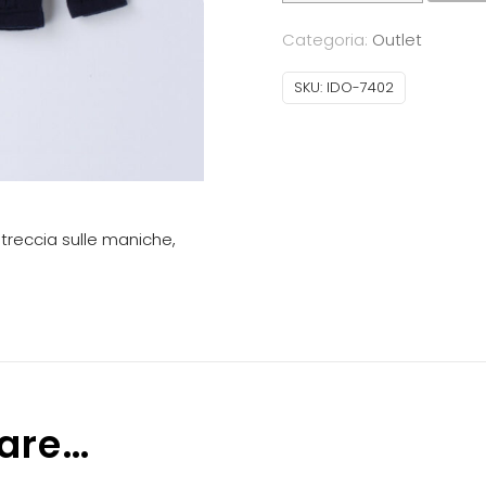
Cardigan
Categoria:
Outlet
bimbo
in
SKU:
IDO-7402
tricot
quantità
 treccia sulle maniche,
sare…