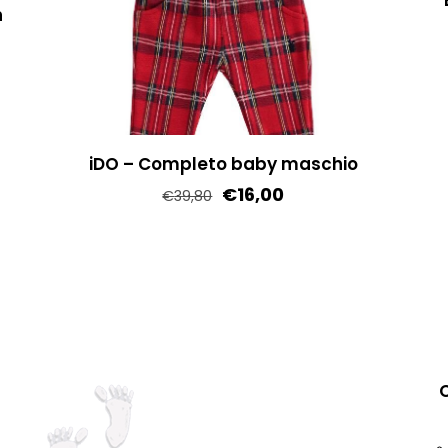
n
iDO – Completo baby maschio
€
16,00
€
39,80
Questo
prodotto
ha
più
varianti.
Le
opzioni
possono