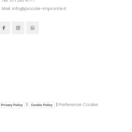
Tel: 071 281 4777
prodotto
Mail: info@piccole-impronte.it
|
|
Preferenze Cookie
Privacy Policy
Cookie Policy