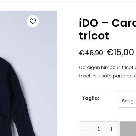
iDO – Car
tricot
€
15,00
€
46,90
Cardigan bimbo in tricot 
taschini e sulla parte pos
Taglia:
iDO
–