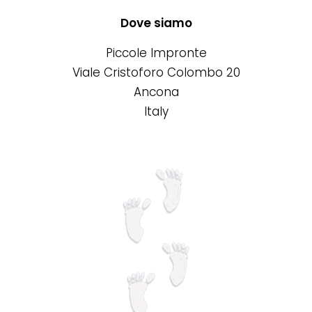
varianti.
nella
Le
Dove siamo
pagina
opzioni
Piccole Impronte
del
possono
Viale Cristoforo Colombo 20
prodotto
essere
Ancona
scelte
Italy
nella
pagina
del
prodotto