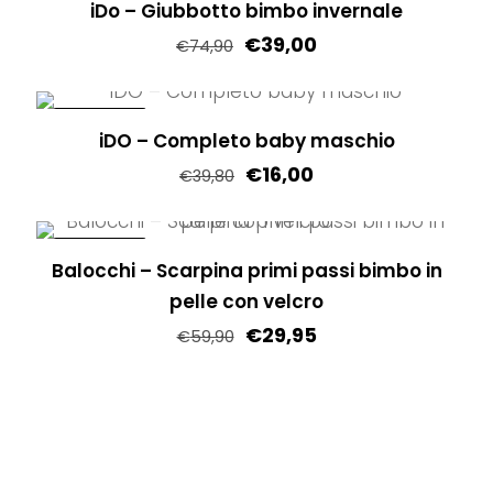
iDo – Giubbotto bimbo invernale
€
39,00
€
74,90
Questo
prodotto
IN OFFERTA!
iDO – Completo baby maschio
ha
€
16,00
più
€
39,80
varianti.
Questo
Le
prodotto
IN OFFERTA!
opzioni
Balocchi – Scarpina primi passi bimbo in
ha
possono
pelle con velcro
più
essere
€
29,95
varianti.
€
59,90
scelte
Le
Questo
nella
opzioni
prodotto
pagina
possono
ha
del
essere
più
prodotto
scelte