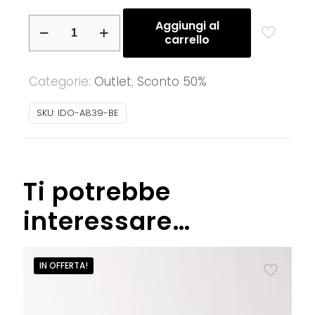
iDO
Aggiungi al
carrello
–
Cardigan
Categorie:
Outlet
,
Sconto 50%
scaldacuore
ragazzina
SKU:
IDO-A839-BE
in
tricot
quantità
Ti potrebbe
interessare…
IN OFFERTA!