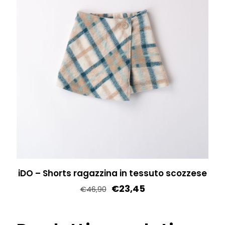
iDO – Shorts ragazzina in tessuto scozzese
€
23,45
€
46,90
Questo
prodotto