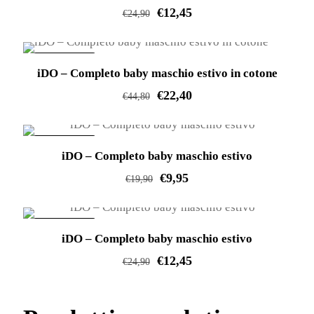
€
12,45
€
24,90
Questo
prodotto
IN OFFERTA!
iDO – Completo baby maschio estivo in cotone
ha
€
22,40
più
€
44,80
varianti.
Questo
Le
prodotto
IN OFFERTA!
opzioni
iDO – Completo baby maschio estivo
ha
possono
€
9,95
più
€
19,90
essere
varianti.
Questo
scelte
Le
prodotto
IN OFFERTA!
nella
opzioni
iDO – Completo baby maschio estivo
ha
pagina
possono
€
12,45
più
€
24,90
del
essere
varianti.
Questo
prodotto
scelte
Le
prodotto