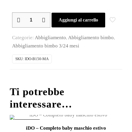
iDO
Aggiungi al carrello
–
Completo
Categorie:
Abbigliamento
,
Abbigliamento bimbo
,
baby
Abbigliamento bimbo 3/24 mesi
maschio
estivo
SKU:
IDO-B150-MA
quantità
Ti potrebbe
interessare…
IN OFFERTA!
iDO – Completo baby maschio estivo