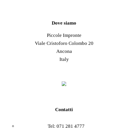
pagina
possono
più
del
essere
varianti.
prodotto
scelte
Le
Dove siamo
nella
opzioni
Piccole Impronte
pagina
possono
Viale Cristoforo Colombo 20
del
essere
Ancona
prodotto
scelte
Italy
nella
pagina
del
prodotto
Contatti
Tel: 071 281 4777