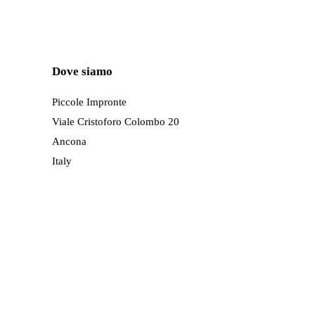
varianti.
Le
opzioni
Dove siamo
possono
essere
Piccole Impronte
scelte
Viale Cristoforo Colombo 20
nella
Ancona
pagina
Italy
del
prodotto