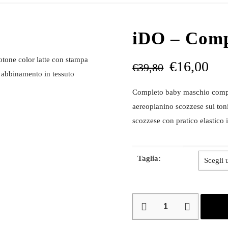
iDO – Comp
tone color latte con stampa
€
16,00
€
39,80
n abbinamento in tessuto
Completo baby maschio compost
aereoplanino scozzese sui ton
scozzese con pratico elastico i
Taglia:
iDO
–