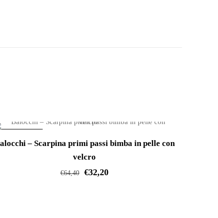
IN OFFERTA!
alocchi – Scarpina primi passi bimba in pelle con
velcro
€
32,20
€
64,40
Questo
prodotto
ha