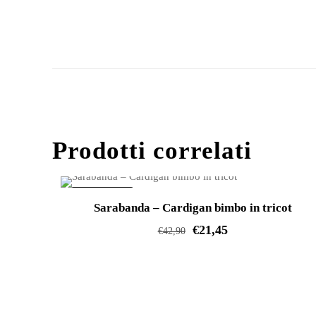
Prodotti correlati
IN OFFERTA!
Sarabanda – Cardigan bimbo in tricot
€
21,45
€
42,90
Questo
prodotto
ha
più