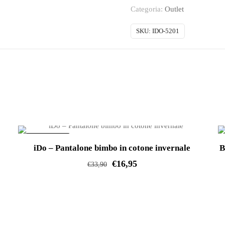
Completo
Categoria:
Outlet
baby
maschio
SKU:
IDO-5201
quantità
IN OFFERTA!
iDo – Pantalone bimbo in cotone invernale
B
€
16,95
€
33,90
Questo
prodotto
ha
più