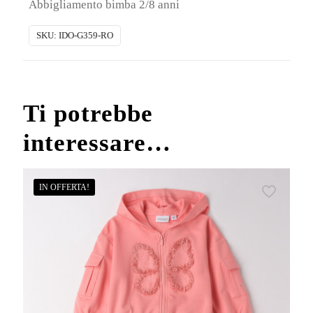
Abbigliamento bimba 2/8 anni
primaverile
in
SKU:
IDO-G359-RO
cotone
quantità
Ti potrebbe
interessare…
IN OFFERTA!