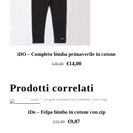
del
prodotto
iDO – Completo bimba primaverile in cotone
€
14,00
€
28,00
Questo
prodotto
Prodotti correlati
ha
più
varianti.
IN OFFERTA!
iDo – Felpa bimbo in cotone con zip
Le
€
9,87
€
32,90
opzioni
Questo
possono