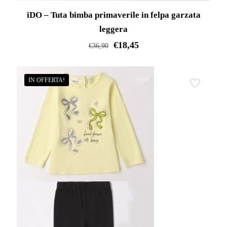
iDO – Tuta bimba primaverile in felpa garzata
leggera
€
18,45
€
36,90
Questo
prodotto
IN OFFERTA!
ha
più
varianti.
Le
opzioni
possono
essere
scelte
nella
pagina