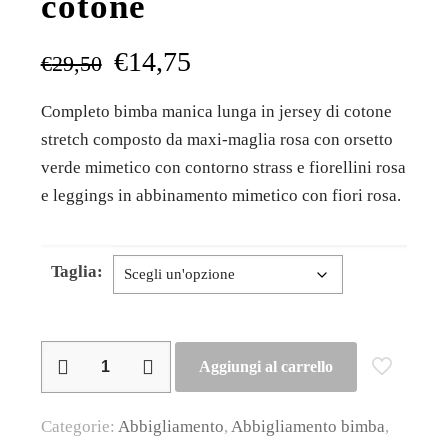
cotone
€
14,75
€
29,50
Completo bimba manica lunga in jersey di cotone
stretch composto da maxi-maglia rosa con orsetto
verde mimetico con contorno strass e fiorellini rosa
e leggings in abbinamento mimetico con fiori rosa.
Taglia:
iDO
Aggiungi al carrello
–
Completo
Categorie:
Abbigliamento
,
Abbigliamento bimba
,
bimba