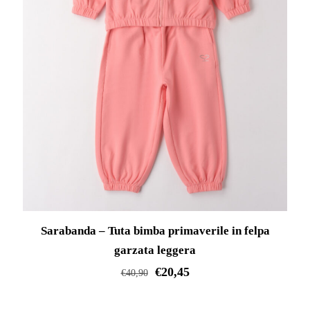
Sarabanda – Tuta bimba primaverile in felpa
garzata leggera
€
20,45
€
40,90
Questo