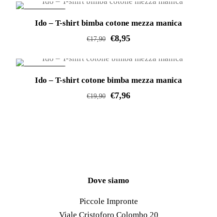
prodotto
essere
IN OFFERTA!
Ido – T-shirt bimba cotone mezza manica
ha
scelte
€
8,95
più
nella
€
17,90
varianti.
pagina
Questo
Le
del
prodotto
IN OFFERTA!
opzioni
prodotto
Ido – T-shirt cotone bimba mezza manica
ha
possono
€
7,96
più
€
19,90
essere
varianti.
Questo
scelte
Le
prodotto
nella
opzioni
ha
pagina
possono
più
del
essere
varianti.
prodotto
scelte
Le
Dove siamo
nella
opzioni
Piccole Impronte
pagina
possono
Viale Cristoforo Colombo 20