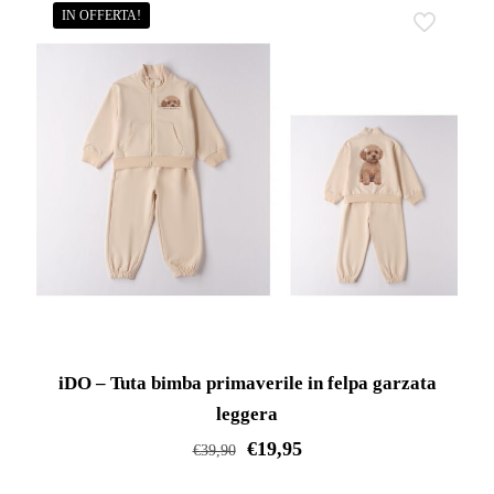
prodotto
IN OFFERTA!
ha
più
varianti.
Le
opzioni
possono
essere
scelte
nella
pagina
del
prodotto
iDO – Tuta bimba primaverile in felpa garzata
leggera
€
19,95
€
39,90
Questo