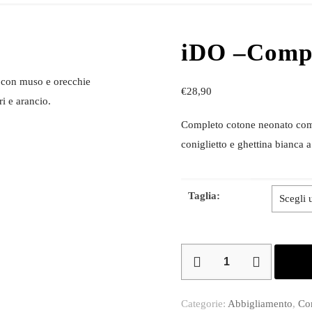
iDO –Compl
 con muso e orecchie
€
28,90
ri e arancio.
Completo cotone neonato com
coniglietto e ghettina bianca a
Taglia:
iDO
–
Completo
Categorie:
Abbigliamento
,
Co
cotone