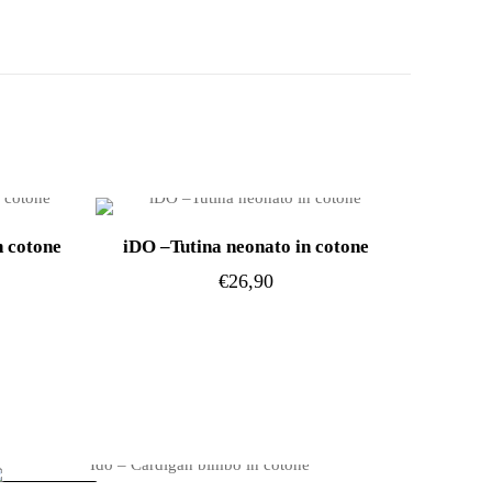
n cotone
iDO –Tutina neonato in cotone
€
26,90
Questo
prodotto
ha
più
varianti.
Le