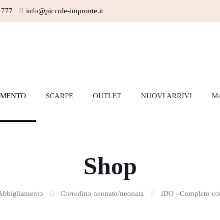
4777
info@piccole-impronte.it
AMENTO
SCARPE
OUTLET
NUOVI ARRIVI
M
Shop
Abbigliamento
Corredino neonato/neonata
iDO –Completo co