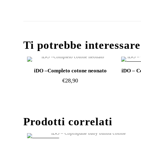
Ti potrebbe interessar
IN OFF
iDO –Completo cotone neonato
iDO – C
€
28,90
Questo
prodotto
ha
più
Prodotti correlati
varianti.
Le