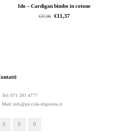
IN OFFERTA!
opzioni
Ido – Cardigan bimbo in cotone
possono
€
11,37
€
37,90
essere
Questo
scelte
prodotto
nella
ha
pagina
più
del
varianti.
prodotto
Le
ontatti
opzioni
possono
Tel: 071 281 4777
essere
Mail: info@piccole-impronte.it
scelte
nella
pagina
del