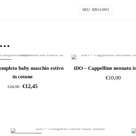
neonato
SKU:
IDO-G003
quantità
e…
ERTA!
ompleto baby maschio estivo
iDO – Cappellino neonato i
in cotone
€
10,00
€
12,45
€
24,90
Questo
prodotto
Questo
ha
prodotto
più
ha
varianti.
più
Le
varianti.