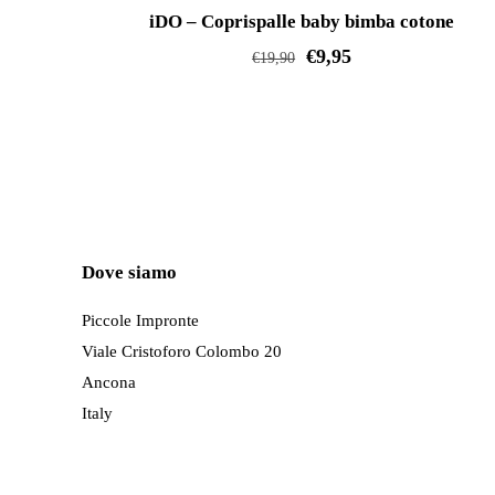
IN OFFERTA!
opzioni
iDO – Coprispalle baby bimba cotone
possono
€
9,95
€
19,90
essere
Questo
scelte
prodotto
nella
ha
pagina
più
del
varianti.
prodotto
Le
Dove siamo
opzioni
possono
Piccole Impronte
essere
Viale Cristoforo Colombo 20
scelte
Ancona
nella
Italy
pagina
del