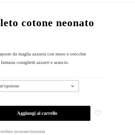
eto cotone neonato
posto da maglia azzurra con muso e orecchie
 fantasia coniglietti azzurri e arancio.
Aggiungi al carrello
rredino neonato/neonata