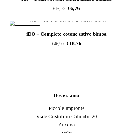
€
6,76
€
16,90
Questo
prodotto
IN OFFERTA!
iDO – Completo cotone estivo bimba
ha
€
18,76
più
€
46,90
varianti.
Questo
Le
prodotto
opzioni
ha
possono
più
essere
varianti.
scelte
Le
Dove siamo
nella
opzioni
Piccole Impronte
pagina
possono
Viale Cristoforo Colombo 20
del
essere
Ancona
prodotto
scelte