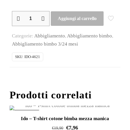
iDO
Aggiungi al carrello
–
Completo
Categorie:
Abbigliamento
,
Abbigliamento bimbo
,
estivo
Abbigliamento bimbo 3/24 mesi
cotone
baby
SKU:
IDO-4621
maschio
quantità
Prodotti correlati
IN OFFERTA!
Ido – T-shirt cotone bimba mezza manica
€
7,96
€
19,90