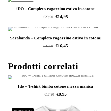
prodotto
IN OFFERTA!
iDO – Completo ragazzino estivo in cotone
ha
€
14,95
più
€
29,90
varianti.
Questo
Le
prodotto
IN OFFERTA!
opzioni
Sarabanda – Completo ragazzino estivo in cotone
ha
possono
€
16,45
più
€
32,90
essere
varianti.
Questo
scelte
Le
prodotto
Prodotti correlati
nella
opzioni
ha
pagina
possono
più
del
essere
varianti.
IN OFFERTA!
prodotto
Ido – T-shirt bimba cotone mezza manica
scelte
Le
€
8,95
nella
€
17,90
opzioni
pagina
Questo
possono
del
prodotto
essere