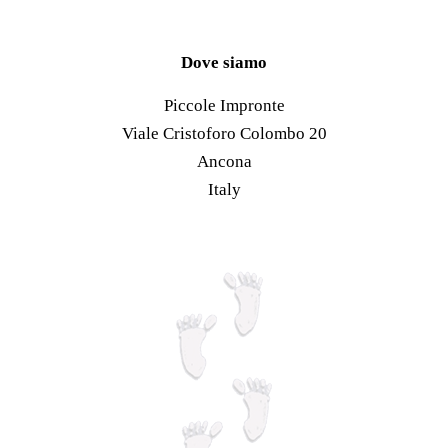
possono
più
essere
varianti.
scelte
Le
Dove siamo
nella
opzioni
Piccole Impronte
pagina
possono
Viale Cristoforo Colombo 20
del
essere
Ancona
prodotto
scelte
Italy
nella
pagina
del
prodotto