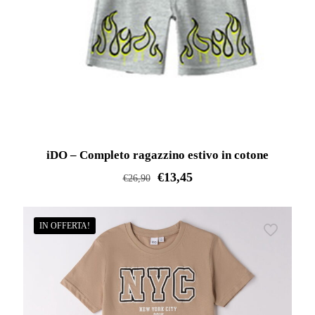
iDO – Completo ragazzino estivo in cotone
€
13,45
€
26,90
Questo
prodotto
IN OFFERTA!
ha
più
varianti.
Le