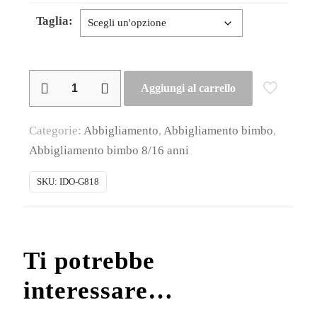
Taglia:
iDO
Aggiungi al carrello
–
Completo
Categorie:
Abbigliamento
,
Abbigliamento bimbo
,
ragazzino
Abbigliamento bimbo 8/16 anni
estivo
in
SKU:
IDO-G818
cotone
quantità
Ti potrebbe
interessare…