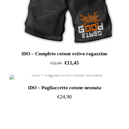
iDO – Completo cotone estivo ragazzino
€
11,45
€
22,90
Questo
prodotto
iDO – Pagliaccetto cotone neonata
ha
€
24,90
più
varianti.
Questo
Le
prodotto
opzioni
ha