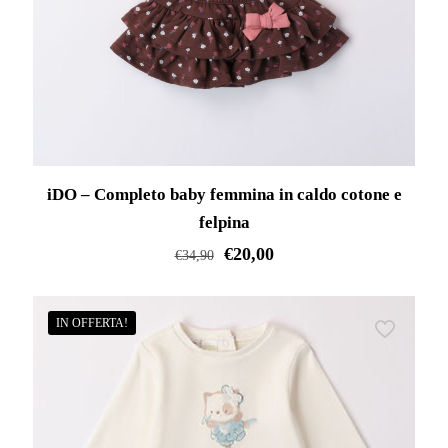
nella
pagina
del
prodotto
iDO – Completo baby femmina in caldo cotone e
felpina
€
20,00
€
34,90
Questo
prodotto
IN OFFERTA!
ha
più
varianti.
Le