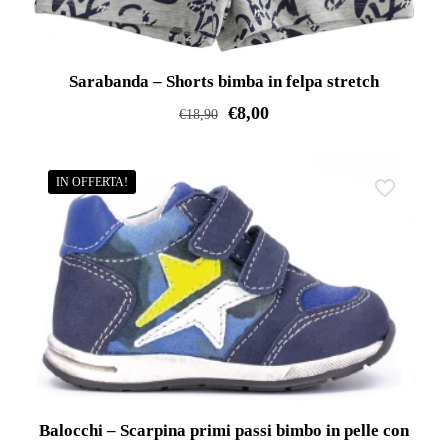
nella
pagina
del
Sarabanda – Shorts bimba in felpa stretch
prodotto
€
8,00
€
18,90
Questo
prodotto
IN OFFERTA!
ha
più
varianti.
Le
opzioni
possono
essere
scelte
nella
Balocchi – Scarpina primi passi bimbo in pelle con