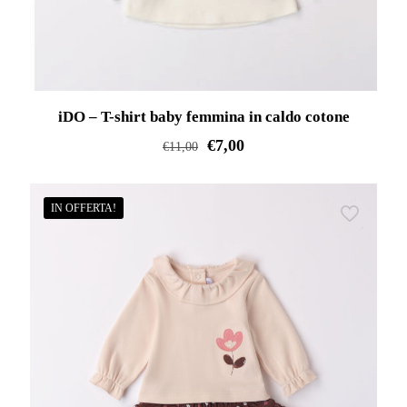
iDO – T-shirt baby femmina in caldo cotone
€
7,00
€
11,00
Questo
prodotto
IN OFFERTA!
ha
più
varianti.
Le
opzioni
possono
essere
scelte