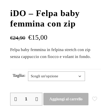
iDO – Felpa baby
femmina con zip
€
15,00
€
24,90
Felpa baby femmina in felpina stretch con zip
senza cappuccio con fiocco e volant in fondo.
Taglia:
iDO
Aggiungi al carrello
–
Felpa