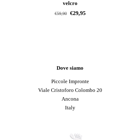
pagina
velcro
del
€
29,95
€
59,90
prodotto
Questo
prodotto
ha
più
varianti.
Le
Dove siamo
opzioni
Piccole Impronte
possono
Viale Cristoforo Colombo 20
essere
Ancona
scelte
Italy
nella
pagina
del
prodotto