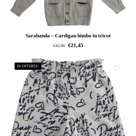
essere
scelte
nella
pagina
Sarabanda – Cardigan bimbo in tricot
del
€
21,45
€
42,90
prodotto
Questo
prodotto
IN OFFERTA!
ha
più
varianti.
Le
opzioni
possono
essere
scelte