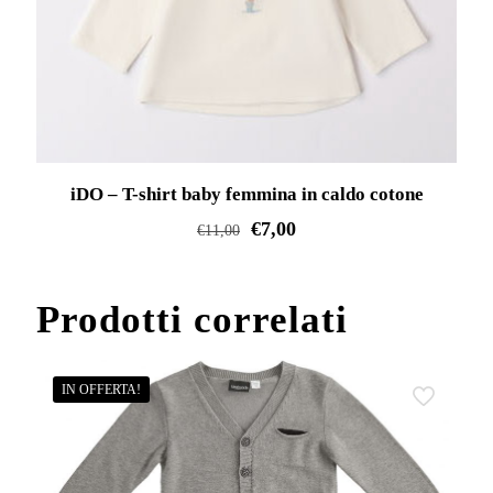
opzioni
possono
essere
scelte
nella
pagina
iDO – T-shirt baby femmina in caldo cotone
del
prodotto
€
7,00
€
11,00
Questo
prodotto
Prodotti correlati
ha
più
varianti.
IN OFFERTA!
Le
opzioni
possono