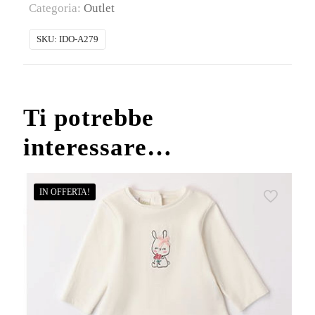
Categoria:
Outlet
baby
femmina
SKU:
IDO-A279
con
zip
quantità
Ti potrebbe
interessare…
IN OFFERTA!