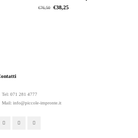
€
38,25
€
76,50
Questo
prodotto
ha
più
varianti.
Le
opzioni
ontatti
possono
essere
Tel: 071 281 4777
scelte
Mail: info@piccole-impronte.it
nella
pagina
del
prodotto