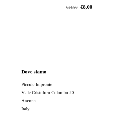
opzioni
€
8,00
€
14,90
possono
Questo
essere
prodotto
scelte
ha
nella
più
pagina
varianti.
del
Le
prodotto
opzioni
Dove siamo
possono
essere
Piccole Impronte
scelte
Viale Cristoforo Colombo 20
nella
Ancona
pagina
Italy
del
prodotto