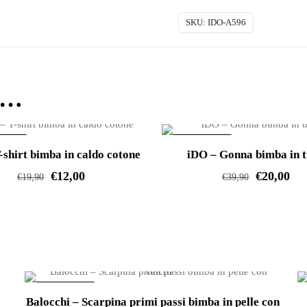
bimba
invernale
SKU:
IDO-A596
quantità
e…
ERTA!
IN OFFERTA!
-shirt bimba in caldo cotone
iDO – Gonna bimba in t
€
12,00
€
20,00
€
19,90
€
39,90
Questo
Questo
prodotto
prodotto
ha
ha
più
più
varianti.
varianti.
IN OFFERTA!
Le
Le
Balocchi – Scarpina primi passi bimba in pelle con