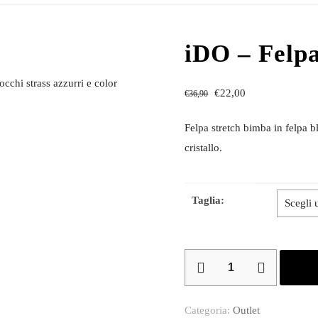
iDO – Felp
occhi strass azzurri e color
€
22,00
€
36,90
Felpa stretch bimba in felpa b
cristallo.
Taglia:
iDO
–
Felpa
Categoria:
Outlet