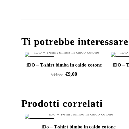
Ti potrebbe interessar
IN OFFERTA!
IN OFF
iDO – T-shirt bimba in caldo cotone
iDO – T
€
9,00
€
14,00
Questo
prodotto
Prodotti correlati
ha
più
varianti.
IN OFFERTA!
Le
iDo – T-shirt bimbo in caldo cotone