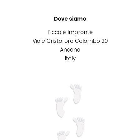
più
varianti.
Le
Dove siamo
opzioni
Piccole Impronte
possono
Viale Cristoforo Colombo 20
essere
Ancona
scelte
Italy
nella
pagina
del
prodotto