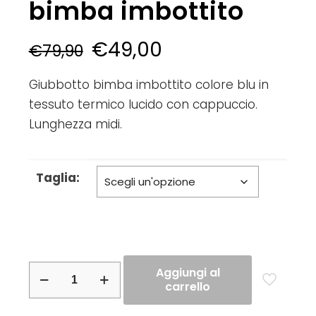
bimba imbottito
€
49,00
€
79,90
Giubbotto bimba imbottito colore blu in
tessuto termico lucido con cappuccio.
Lunghezza midi.
Taglia:
iDO
Aggiungi al
carrello
–
Giubbotto