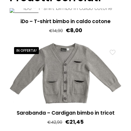
ha
più
varianti.
IN OFFERTA!
iDo – T-shirt bimbo in caldo cotone
Le
€
8,00
€
14,90
opzioni
Questo
possono
prodotto
essere
IN OFFERTA!
ha
scelte
più
nella
varianti.
pagina
Le
del
opzioni
prodotto
possono
essere
Sarabanda – Cardigan bimbo in tricot
scelte
€
21,45
nella
€
42,90
pagina