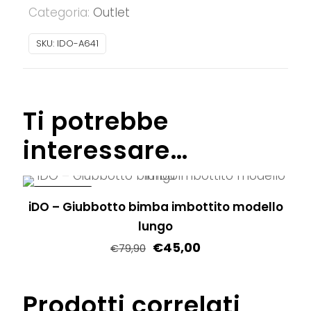
Categoria:
Outlet
bimba
imbottito
SKU:
IDO-A641
quantità
Ti potrebbe
interessare…
IN OFFERTA!
iDO – Giubbotto bimba imbottito modello
lungo
€
45,00
€
79,90
Questo
prodotto
Prodotti correlati