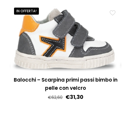
Questo
del
prodotto
IN OFFERTA!
prodotto
ha
più
varianti.
Le
opzioni
possono
essere
scelte
Balocchi – Scarpina primi passi bimbo in
nella
pelle con velcro
pagina
€
31,30
€
62,60
del
Questo
prodotto
prodotto
ha