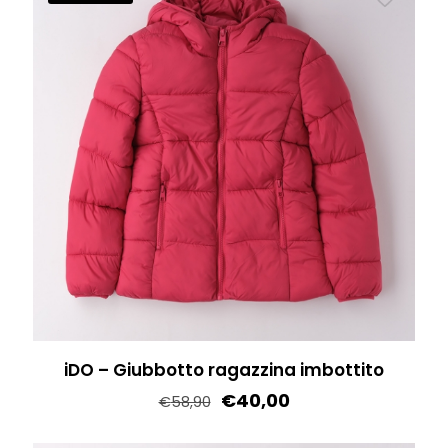
iDO – Giubbotto ragazzina imbottito
€
40,00
€
58,90
Questo