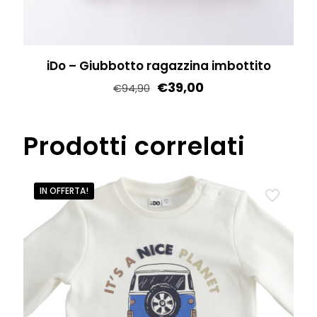
prodotto
iDo – Giubbotto ragazzina imbottito
€
39,00
€
94,90
Questo
prodotto
Prodotti correlati
ha
più
varianti.
IN OFFERTA!
Le
opzioni
possono
essere
scelte
nella