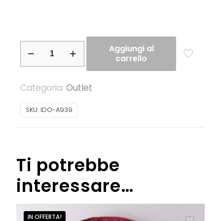
iDO
Aggiungi al
carrello
–
Giubbotto
Categoria:
Outlet
ragazzina
imbottito
SKU:
IDO-A939
modello
lungo
quantità
Ti potrebbe
interessare…
IN OFFERTA!