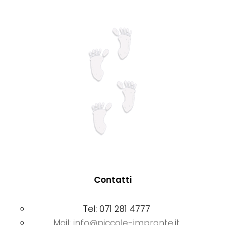
pagina
del
prodotto
Contatti
Tel: 071 281 4777
Mail: info@piccole-impronte.it