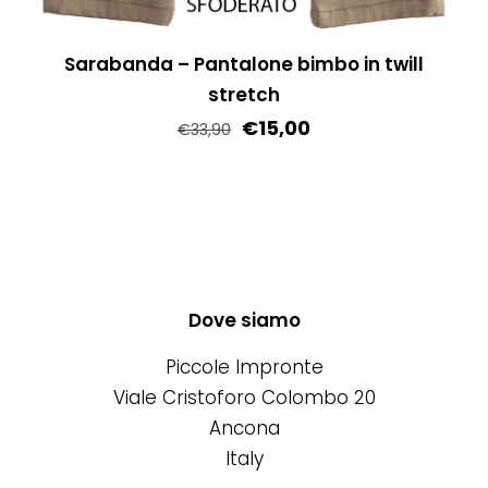
Sarabanda – Pantalone bimbo in twill
stretch
€
15,00
€
33,90
Questo
prodotto
ha
più
varianti.
Le
Dove siamo
opzioni
Piccole Impronte
possono
Viale Cristoforo Colombo 20
essere
Ancona
scelte
Italy
nella