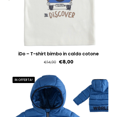
pagina
del
prodotto
iDo – T-shirt bimbo in caldo cotone
€
8,00
€
14,90
Questo
prodotto
IN OFFERTA!
ha
più
varianti.
Le
opzioni