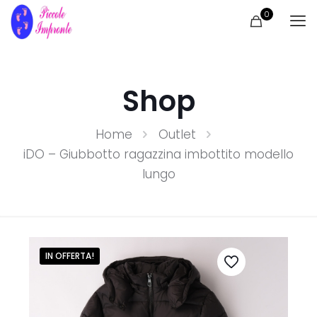
0
Shop
Home
Outlet
iDO – Giubbotto ragazzina imbottito modello
lungo
IN OFFERTA!