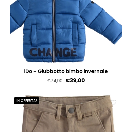
possono
essere
scelte
nella
pagina
del
prodotto
iDo – Giubbotto bimbo invernale
€
39,00
€
74,90
Questo
prodotto
IN OFFERTA!
ha
più
varianti.