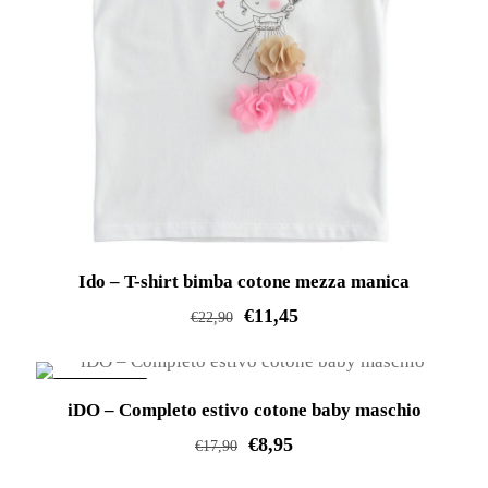
opzioni
prodotto
possono
essere
scelte
nella
pagina
del
prodotto
Ido – T-shirt bimba cotone mezza manica
€
11,45
€
22,90
Questo
prodotto
IN OFFERTA!
iDO – Completo estivo cotone baby maschio
ha
€
8,95
più
€
17,90
varianti.
Questo