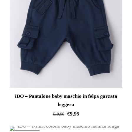
varianti.
Le
opzioni
possono
essere
scelte
nella
pagina
del
prodotto
iDO – Pantalone baby maschio in felpa garzata
leggera
€
9,95
€
19,90
Questo