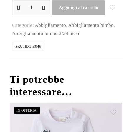
iDO
Aggiungi al carrello
–
Jeans
Categorie:
Abbigliamento
,
Abbigliamento bimbo
,
baby
Abbigliamento bimbo 3/24 mesi
maschio
in
SKU:
IDO-B046
maglia
denim
quantità
Ti potrebbe
interessare…
IN OFFERTA!