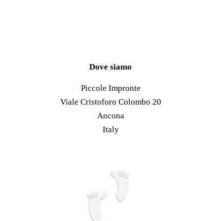
Le
prodotto
opzioni
ha
possono
più
essere
varianti.
scelte
Le
Dove siamo
nella
opzioni
Piccole Impronte
pagina
possono
Viale Cristoforo Colombo 20
del
essere
Ancona
prodotto
scelte
Italy
nella
pagina
del
prodotto