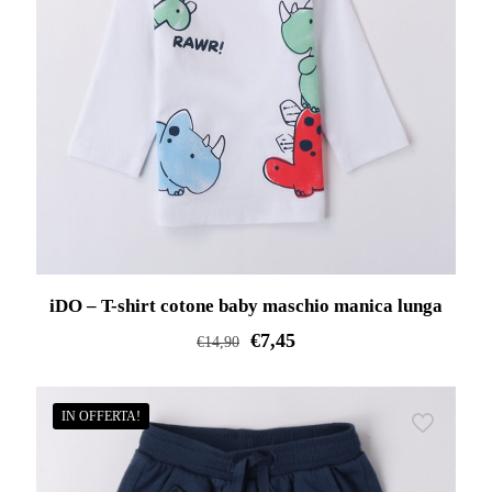
iDO – T-shirt cotone baby maschio manica lunga
€
7,45
€
14,90
Questo
prodotto
IN OFFERTA!
ha
più