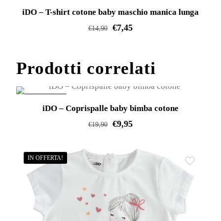
prodotto
IN OFFERTA!
iDO – T-shirt cotone baby maschio manica lunga
ha
€
7,45
più
€
14,90
varianti.
Questo
Le
prodotto
Prodotti correlati
opzioni
ha
possono
più
essere
varianti.
IN OFFERTA!
iDO – Coprispalle baby bimba cotone
scelte
Le
€
9,95
nella
€
19,90
opzioni
pagina
Questo
possono
del
prodotto
essere
IN OFFERTA!
prodotto
ha
scelte
più
nella
varianti.
pagina
Le
del