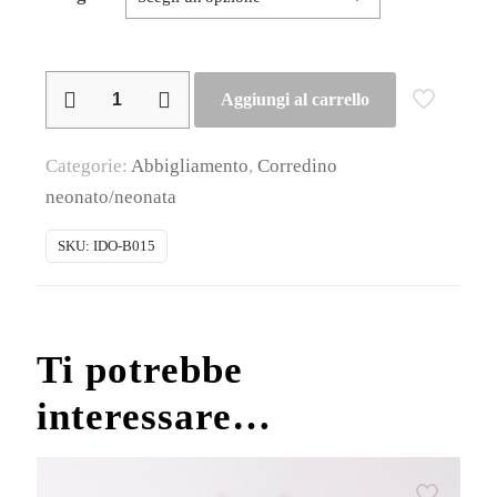
iDO
Aggiungi al carrello
–
Pagliaccetto
Categorie:
Abbigliamento
,
Corredino
cotone
neonato/neonata
neonato
quantità
SKU:
IDO-B015
Ti potrebbe
interessare…