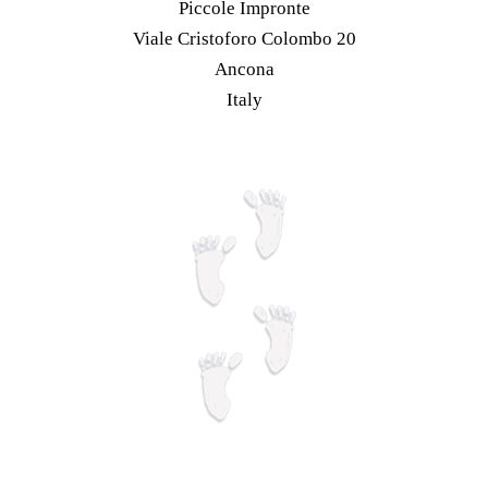
Piccole Impronte
pagina
possono
Viale Cristoforo Colombo 20
del
essere
Ancona
prodotto
scelte
Italy
nella
pagina
del
prodotto