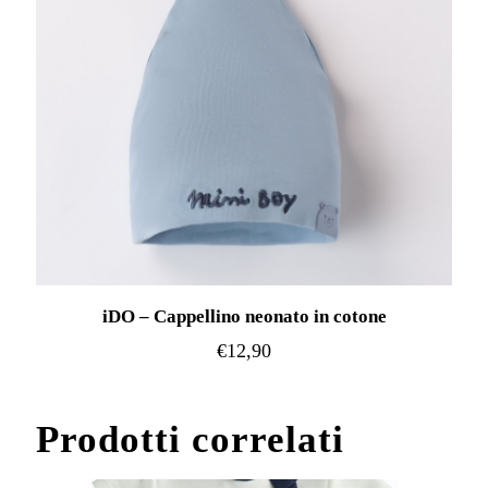
opzioni
possono
essere
scelte
nella
pagina
del
prodotto
iDO – Cappellino neonato in cotone
€
12,90
Questo
prodotto
Prodotti correlati
ha
più