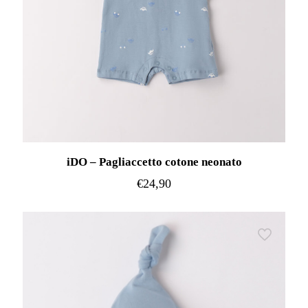
essere
scelte
nella
pagina
del
prodotto
iDO – Pagliaccetto cotone neonato
€
24,90
Questo
prodotto
ha
più
varianti.
Le