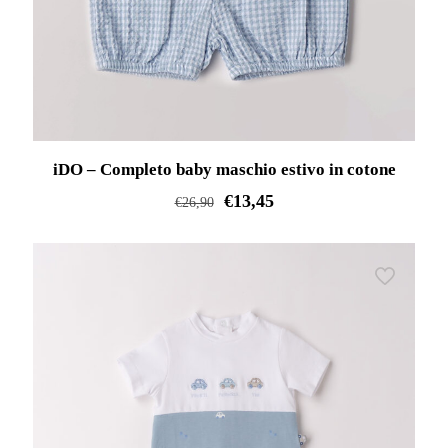
iDO – Completo baby maschio estivo in cotone
€
13,45
€
26,90
Questo
prodotto
ha
più
varianti.
Le
opzioni
possono