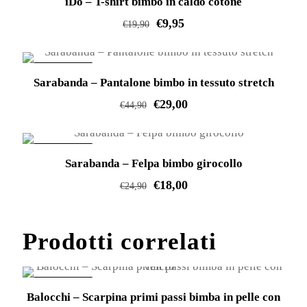
iDo – T-shirt bimbo in caldo cotone
ha
€
9,95
più
€
19,90
varianti.
Questo
Le
prodotto
IN OFFERTA!
opzioni
Sarabanda – Pantalone bimbo in tessuto stretch
ha
possono
€
29,00
più
€
44,90
essere
varianti.
Questo
scelte
Le
prodotto
IN OFFERTA!
nella
opzioni
Sarabanda – Felpa bimbo girocollo
ha
pagina
possono
€
18,00
più
€
24,90
del
essere
varianti.
Questo
prodotto
scelte
Le
prodotto
Prodotti correlati
nella
opzioni
ha
pagina
possono
più
del
essere
varianti.
IN OFFERTA!
prodotto
Balocchi – Scarpina primi passi bimba in pelle con
scelte
Le