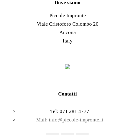
scelte
Le
Dove siamo
nella
opzioni
Piccole Impronte
pagina
possono
Viale Cristoforo Colombo 20
del
essere
Ancona
prodotto
scelte
Italy
nella
pagina
del
prodotto
Contatti
Tel: 071 281 4777
Mail: info@piccole-impronte.it