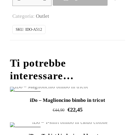
–
Pantalone
Categoria:
Outlet
bimbo
in
SKU:
IDO-A512
tessuto
stretch
quantità
Ti potrebbe
interessare…
IN OFFERTA!
iDo – Maglioncino bimbo in tricot
€
22,45
€
44,90
Questo
prodotto
IN OFFERTA!