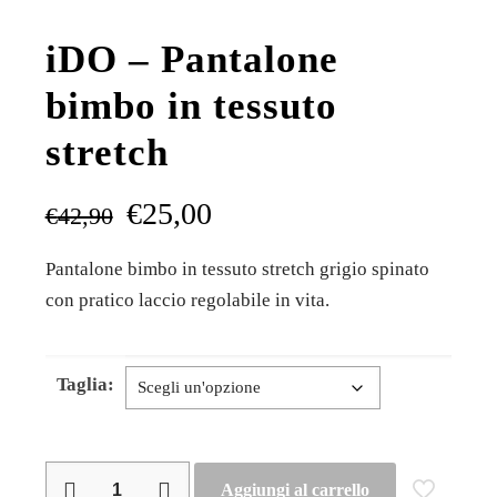
iDO – Pantalone
bimbo in tessuto
stretch
€
25,00
€
42,90
Pantalone bimbo in tessuto stretch grigio spinato
con pratico laccio regolabile in vita.
Taglia:
iDO
Aggiungi al carrello