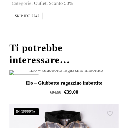
Categorie:
Outlet
,
Sconto 50%
ragazzino
in
SKU:
IDO-7747
felpa
quantità
Ti potrebbe
interessare…
IN OFFERTA!
iDo – Giubbotto ragazzino imbottito
€
39,00
€
94,90
Questo
prodotto
IN OFFERTA!
ha
più