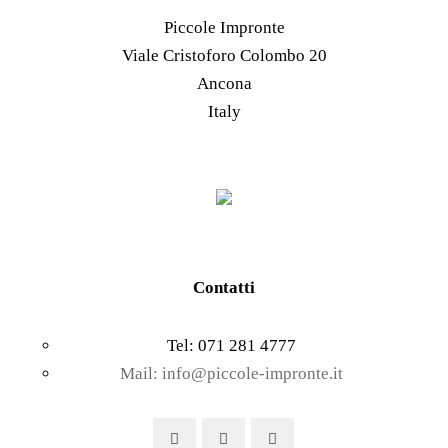
opzioni
Piccole Impronte
possono
Viale Cristoforo Colombo 20
essere
Ancona
scelte
Italy
nella
pagina
del
prodotto
Contatti
Tel: 071 281 4777
Mail: info@piccole-impronte.it