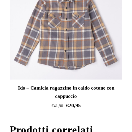
varianti.
Le
opzioni
possono
essere
scelte
nella
pagina
del
prodotto
Ido – Camicia ragazzino in caldo cotone con
cappuccio
€
20,95
€
41,90
Questo
prodotto
Prodotti correlati