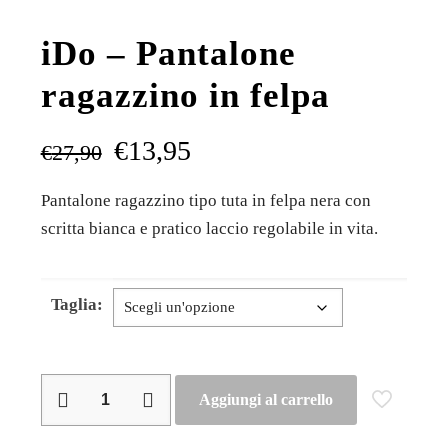
iDo – Pantalone
ragazzino in felpa
€
13,95
€
27,90
Pantalone ragazzino tipo tuta in felpa nera con
scritta bianca e pratico laccio regolabile in vita.
Taglia:
iDo
Aggiungi al carrello
–
Pantalone