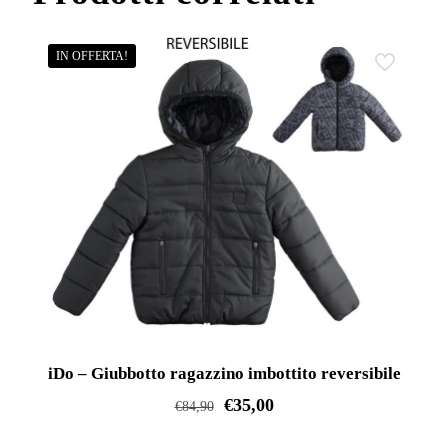
ha
più
varianti.
IN OFFERTA!
Le
opzioni
possono
essere
scelte
nella
pagina
del
prodotto
iDo – Giubbotto ragazzino imbottito reversibile
€
35,00
€
84,90
Questo