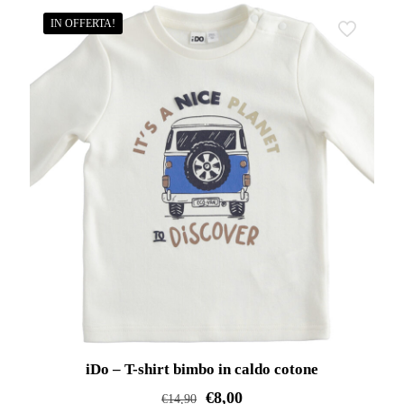
prodotto
IN OFFERTA!
ha
più
varianti.
Le
opzioni
possono
essere
scelte
nella
pagina
del
prodotto
iDo – T-shirt bimbo in caldo cotone
€
8,00
€
14,90