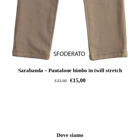
Sarabanda – Pantalone bimbo in twill stretch
€
15,00
€
33,90
Questo
prodotto
ha
più
varianti.
Le
Dove siamo