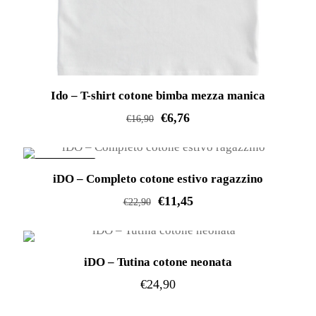
prodotto
Ido – T-shirt cotone bimba mezza manica
€
6,76
€
16,90
Questo
prodotto
IN OFFERTA!
iDO – Completo cotone estivo ragazzino
ha
€
11,45
più
€
22,90
varianti.
Questo
Le
prodotto
opzioni
iDO – Tutina cotone neonata
ha
possono
€
24,90
più
essere
varianti.
Questo