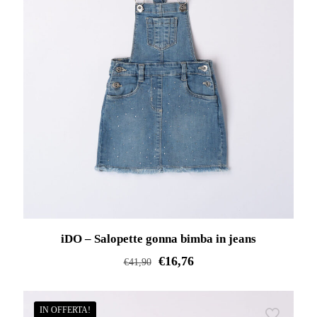
varianti.
Le
opzioni
possono
essere
scelte
nella
pagina
del
prodotto
iDO – Salopette gonna bimba in jeans
€
16,76
€
41,90
Questo
prodotto
IN OFFERTA!