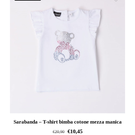
ha
più
varianti.
Le
opzioni
possono
essere
scelte
nella
pagina
del
prodotto
Sarabanda – T-shirt bimba cotone mezza manica
€
10,45
€
20,90