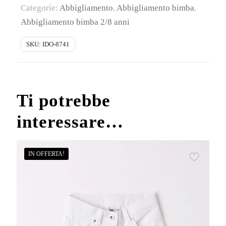
Categorie:
Abbigliamento
,
Abbigliamento bimba
,
shirt
Abbigliamento bimba 2/8 anni
bimba
cotone
SKU:
IDO-8741
mezza
manica
quantità
Ti potrebbe
interessare…
IN OFFERTA!