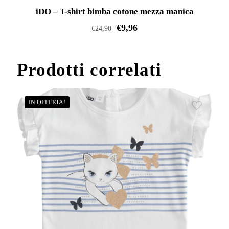
iDO – T-shirt bimba cotone mezza manica
€
9,96
€
24,90
Questo
prodotto
Prodotti correlati
ha
più
varianti.
IN OFFERTA!
Le
opzioni
possono
essere
scelte
nella
pagina
del