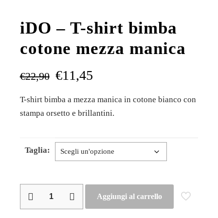
iDO – T-shirt bimba
cotone mezza manica
€
11,45
€
22,90
T-shirt bimba a mezza manica in cotone bianco con
stampa orsetto e brillantini.
Taglia:
iDO
Aggiungi al carrello
–
T-