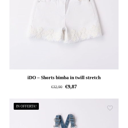
iDO – Shorts bimba in twill stretch
€
9,87
€
32,90
Questo
prodotto
IN OFFERTA!
ha
più