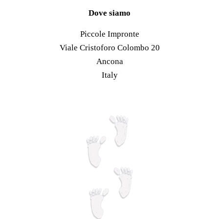
prodotto
scelte
Le
Dove siamo
nella
opzioni
Piccole Impronte
pagina
possono
Viale Cristoforo Colombo 20
del
essere
Ancona
prodotto
scelte
Italy
nella
pagina
del
prodotto