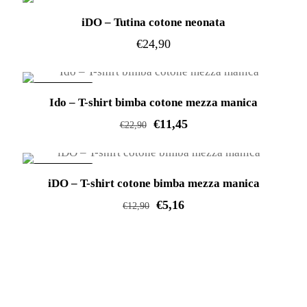
del
essere
varianti.
prodotto
iDO – Tutina cotone neonata
scelte
Le
€
24,90
nella
opzioni
pagina
Questo
possono
del
prodotto
essere
IN OFFERTA!
Ido – T-shirt bimba cotone mezza manica
prodotto
ha
scelte
€
11,45
più
€
22,90
nella
varianti.
pagina
Questo
Le
del
prodotto
IN OFFERTA!
opzioni
iDO – T-shirt cotone bimba mezza manica
prodotto
ha
possono
€
5,16
più
€
12,90
essere
varianti.
Questo
scelte
Le
prodotto
nella
opzioni
ha
pagina
possono
più
del
essere
varianti.