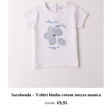
Sarabanda – T-shirt bimba cotone mezza manica
€
9,95
€
19,90
Questo