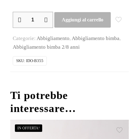
iDO
Aggiungi al carrello
–
T-
Categorie:
Abbigliamento
,
Abbigliamento bimba
,
shirt
Abbigliamento bimba 2/8 anni
bimba
cotone
SKU:
IDO-B355
mezza
manica
quantità
Ti potrebbe
interessare…
IN OFFERTA!