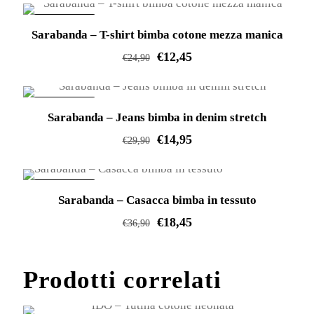
prodotto
IN OFFERTA!
Sarabanda – T-shirt bimba cotone mezza manica
ha
€
12,45
più
€
24,90
varianti.
Questo
Le
prodotto
IN OFFERTA!
opzioni
Sarabanda – Jeans bimba in denim stretch
ha
possono
€
14,95
più
€
29,90
essere
varianti.
Questo
scelte
Le
prodotto
IN OFFERTA!
nella
opzioni
Sarabanda – Casacca bimba in tessuto
ha
pagina
possono
€
18,45
più
€
36,90
del
essere
varianti.
Questo
prodotto
scelte
Le
prodotto
Prodotti correlati
nella
opzioni
ha
pagina
possono
più