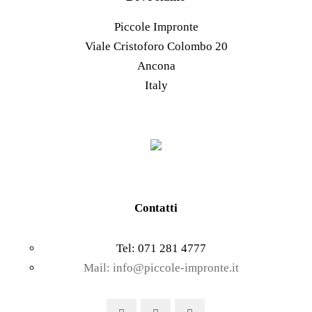
nella
opzioni
Piccole Impronte
pagina
possono
Viale Cristoforo Colombo 20
del
essere
Ancona
prodotto
scelte
Italy
nella
pagina
del
prodotto
Contatti
Tel: 071 281 4777
Mail: info@piccole-impronte.it