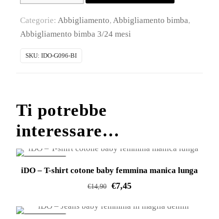
T-
Categorie:
Abbigliamento
,
Abbigliamento bimba
,
shirt
Abbigliamento bimba 3/24 mesi
cotone
baby
SKU:
IDO-G096-BI
femmina
manica
lunga
Ti potrebbe
quantità
interessare…
IN OFFERTA!
iDO – T-shirt cotone baby femmina manica lunga
€
7,45
€
14,90
Questo
prodotto