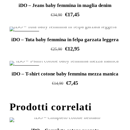
IN OFFERTA!
iDO – Jeans baby femmina in maglia denim
ha
€
17,45
più
€
34,90
varianti.
Questo
Le
prodotto
IN OFFERTA!
opzioni
iDO – Tuta baby femmina in felpa garzata leggera
ha
possono
€
12,95
più
€
25,90
essere
varianti.
Questo
scelte
Le
prodotto
IN OFFERTA!
nella
opzioni
iDO – T-shirt cotone baby femmina mezza manica
ha
pagina
possono
€
7,45
più
€
14,90
del
essere
varianti.
Questo
prodotto
scelte
Le
prodotto
Prodotti correlati
nella
opzioni
ha
pagina
possono
più
del
essere
varianti.