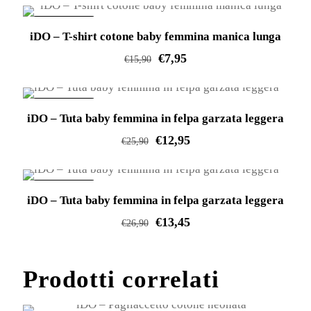
IN OFFERTA!
iDO – T-shirt cotone baby femmina manica lunga
€
7,95
€
15,90
Questo
prodotto
IN OFFERTA!
iDO – Tuta baby femmina in felpa garzata leggera
ha
€
12,95
più
€
25,90
varianti.
Questo
Le
prodotto
IN OFFERTA!
opzioni
iDO – Tuta baby femmina in felpa garzata leggera
ha
possono
€
13,45
più
€
26,90
essere
varianti.
Questo
scelte
Le
prodotto
Prodotti correlati
nella
opzioni
ha
pagina
possono
più