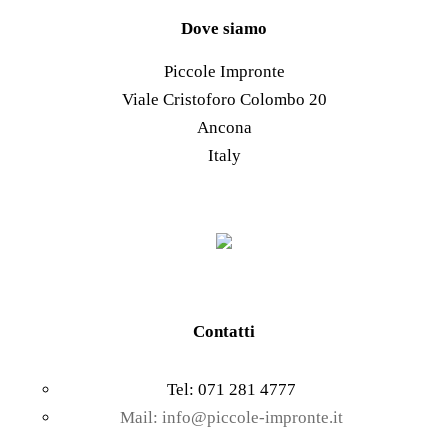
prodotto
scelte
Le
Dove siamo
nella
opzioni
Piccole Impronte
pagina
possono
Viale Cristoforo Colombo 20
del
essere
Ancona
prodotto
scelte
Italy
nella
pagina
del
prodotto
Contatti
Tel: 071 281 4777
Mail: info@piccole-impronte.it