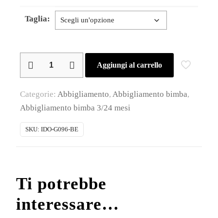
Taglia:
iDO
Aggiungi al carrello
–
T-
Categorie:
Abbigliamento
,
Abbigliamento bimba
,
shirt
Abbigliamento bimba 3/24 mesi
cotone
baby
SKU:
IDO-G096-BE
femmina
mezza
manica
Ti potrebbe
quantità
interessare…