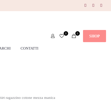
0
0
SHOP
ARCHI
CONTATTI
hirt ragazzino cotone mezza manica