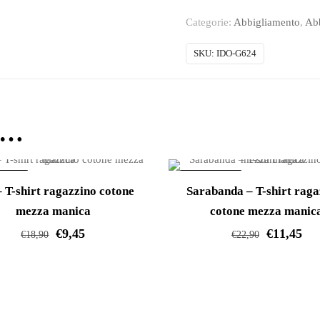
T-
Categorie:
Abbigliamento
,
Ab
shirt
ragazzino
SKU:
IDO-G624
cotone
mezza
manica
e…
quantità
ERTA!
IN OFFERTA!
 T-shirt ragazzino cotone
Sarabanda – T-shirt raga
mezza manica
cotone mezza manic
€
9,45
€
11,45
€
18,90
€
22,90
Questo
Questo
prodotto
prodotto
ha
ha
più
più