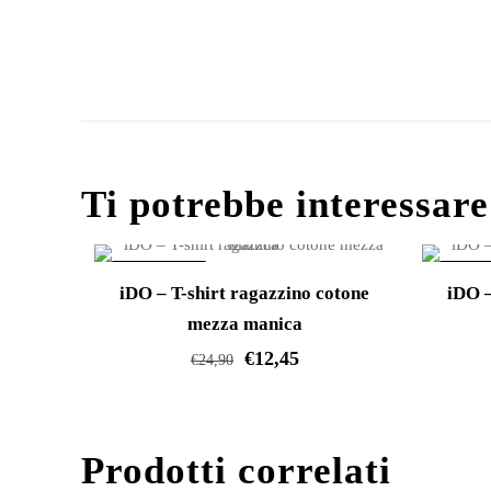
Ti potrebbe interessar
IN OFFERTA!
IN OFF
iDO – T-shirt ragazzino cotone
iDO –
mezza manica
€
12,45
€
24,90
Questo
prodotto
Prodotti correlati
ha
più