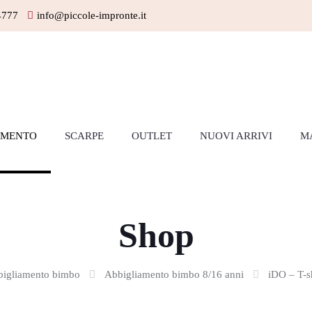
4777
info@piccole-impronte.it
AMENTO
SCARPE
OUTLET
NUOVI ARRIVI
M
Shop
igliamento bimbo
Abbigliamento bimbo 8/16 anni
iDO – T-s