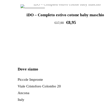
varianti.
IN OFFERTA!
Le
iDO – Completo estivo cotone baby maschio
opzioni
€
8,95
€
17,90
possono
Questo
essere
prodotto
scelte
ha
nella
più
pagina
varianti.
del
Le
prodotto
Dove siamo
opzioni
possono
Piccole Impronte
essere
Viale Cristoforo Colombo 20
scelte
Ancona
nella
Italy
pagina