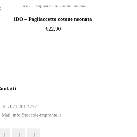
varianti.
Le
iDO – Pagliaccetto cotone neonata
opzioni
€
22,90
possono
Questo
essere
prodotto
scelte
ha
nella
più
pagina
varianti.
del
Le
prodotto
ontatti
opzioni
possono
Tel: 071 281 4777
essere
Mail: info@piccole-impronte.it
scelte
nella
pagina