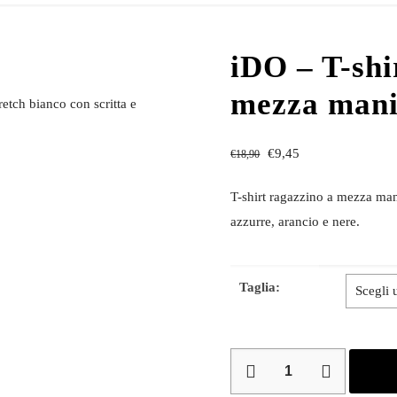
iDO – T-shi
mezza man
retch bianco con scritta e
€
9,45
€
18,90
T-shirt ragazzino a mezza mani
azzurre, arancio e nere.
Taglia:
iDO
–