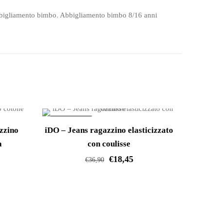
bigliamento bimbo
,
Abbigliamento bimbo 8/16 anni
IN OFFERTA!
zzino
iDO – Jeans ragazzino elasticizzato
a
con coulisse
€
18,45
€
36,90
Questo
prodotto
ha
più