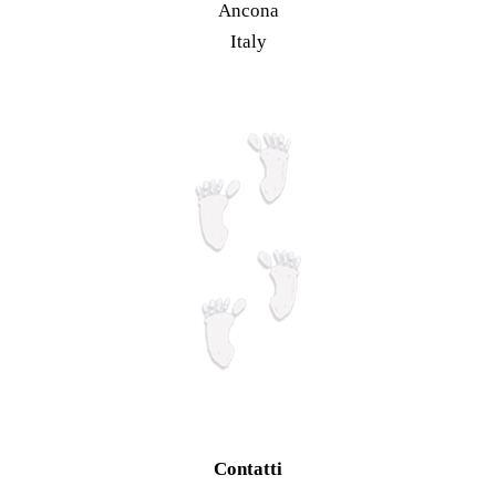
Ancona
prodotto
scelte
Italy
nella
pagina
del
prodotto
Contatti