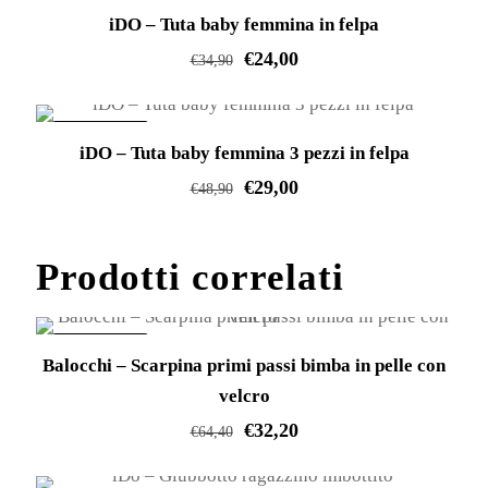
IN OFFERTA!
iDO – Tuta baby femmina in felpa
ha
€
24,00
più
€
34,90
varianti.
Questo
Le
prodotto
IN OFFERTA!
opzioni
iDO – Tuta baby femmina 3 pezzi in felpa
ha
possono
€
29,00
più
€
48,90
essere
varianti.
Questo
scelte
Le
prodotto
Prodotti correlati
nella
opzioni
ha
pagina
possono
più
del
essere
varianti.
IN OFFERTA!
prodotto
Balocchi – Scarpina primi passi bimba in pelle con
scelte
Le
velcro
nella
opzioni
€
32,20
pagina
€
64,40
possono
del
Questo
essere