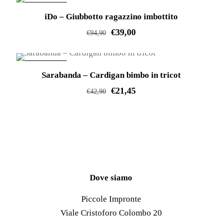
prodotto
prodotto
scelte
IN OFFERTA!
iDo – Giubbotto ragazzino imbottito
ha
nella
€
39,00
più
pagina
€
94,90
varianti.
del
Questo
Le
prodotto
prodotto
IN OFFERTA!
opzioni
Sarabanda – Cardigan bimbo in tricot
ha
possono
€
21,45
più
€
42,90
essere
varianti.
Questo
scelte
Le
prodotto
nella
opzioni
ha
pagina
possono
più
del
essere
varianti.
prodotto
scelte
Le
Dove siamo
nella
opzioni
Piccole Impronte
pagina
possono
Viale Cristoforo Colombo 20
del
essere