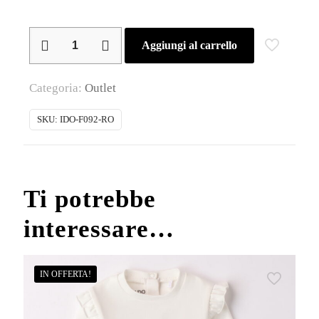
iDO
Aggiungi al carrello
–
Tuta
Categoria:
Outlet
baby
femmina
SKU:
IDO-F092-RO
in
felpa
quantità
Ti potrebbe
interessare…
IN OFFERTA!