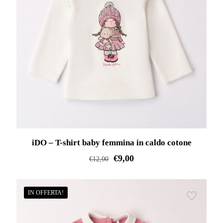
iDO – T-shirt baby femmina in caldo cotone
€
9,00
€
12,00
Questo
prodotto
IN OFFERTA!
ha
più