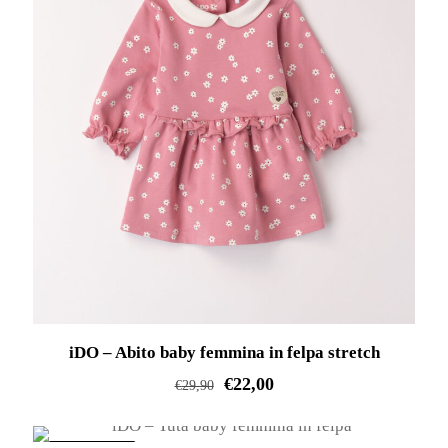
varianti.
Le
opzioni
possono
essere
scelte
nella
pagina
del
prodotto
iDO – Abito baby femmina in felpa stretch
€
22,00
€
29,90
Questo
prodotto