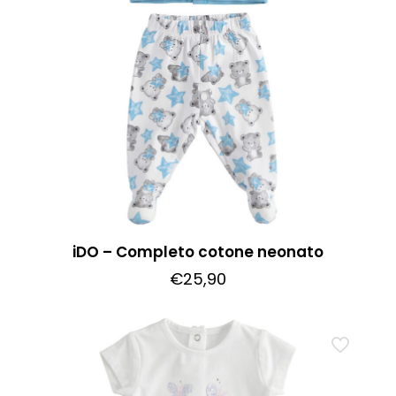
possono
essere
scelte
nella
pagina
del
prodotto
iDO – Completo cotone neonato
€
25,90
Questo
prodotto
ha
più