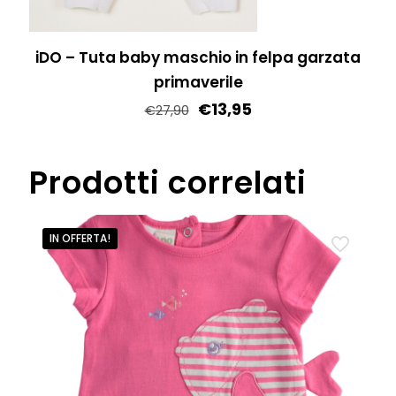
iDO – Tuta baby maschio in felpa garzata
primaverile
€
13,95
€
27,90
Questo
prodotto
Prodotti correlati
ha
più
varianti.
IN OFFERTA!
Le
opzioni
possono
essere
scelte
nella