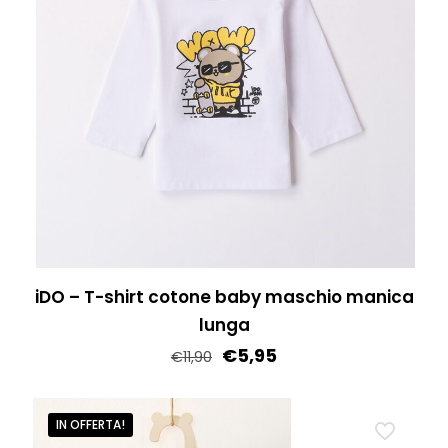
iDO – T-shirt cotone baby maschio manica
lunga
€
5,95
€
11,90
Questo
prodotto
IN OFFERTA!
ha