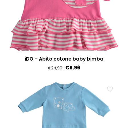
pagina
del
prodotto
iDO – Abito cotone baby bimba
€
9,96
€
24,90
Questo
prodotto
ha
più
varianti.
Le
opzioni