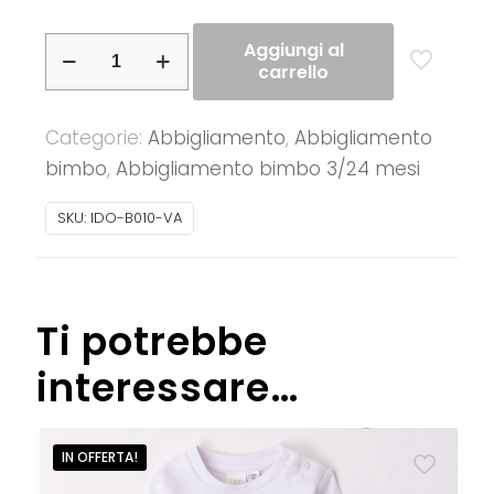
iDO
Aggiungi al
carrello
–
Tuta
Categorie:
Abbigliamento
,
Abbigliamento
baby
bimbo
,
Abbigliamento bimbo 3/24 mesi
maschio
in
SKU:
IDO-B010-VA
felpa
garzata
primaverile
quantità
Ti potrebbe
interessare…
IN OFFERTA!