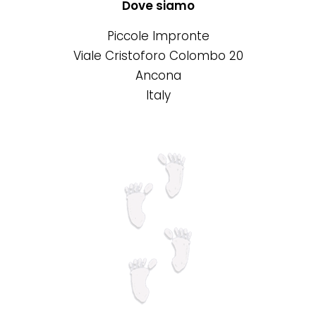
Le
Dove siamo
opzioni
Piccole Impronte
possono
Viale Cristoforo Colombo 20
essere
Ancona
scelte
Italy
nella
pagina
del
prodotto