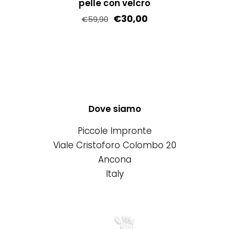
pelle con velcro
pagina
€
30,00
€
59,90
del
Questo
prodotto
prodotto
ha
più
varianti.
Le
Dove siamo
opzioni
Piccole Impronte
possono
Viale Cristoforo Colombo 20
essere
Ancona
scelte
Italy
nella
pagina
del
prodotto