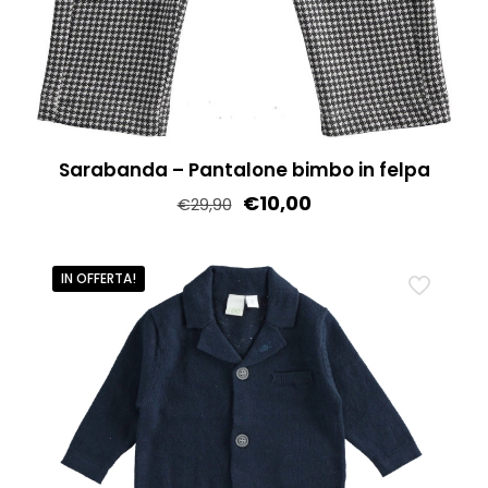
Sarabanda – Pantalone bimbo in felpa
€
10,00
€
29,90
Questo
prodotto
IN OFFERTA!
ha
più
varianti.
Le
opzioni
possono
essere