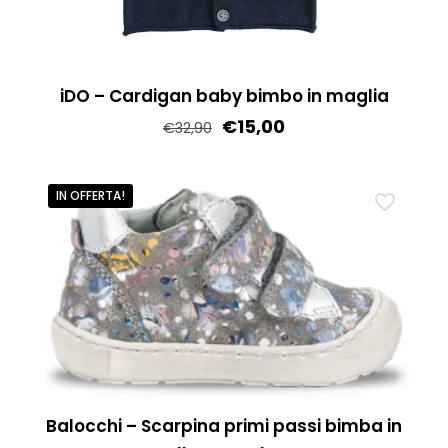
scelte
nella
pagina
iDO – Cardigan baby bimbo in maglia
del
€
15,00
€
32,90
prodotto
Questo
prodotto
IN OFFERTA!
ha
più
varianti.
Le
opzioni
possono
essere
scelte
Balocchi – Scarpina primi passi bimba in
nella