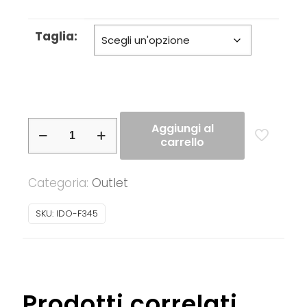
Taglia:
iDo
Aggiungi al
carrello
–
Tuta
Categoria:
Outlet
bimba
in
SKU:
IDO-F345
felpa
quantità
Prodotti correlati