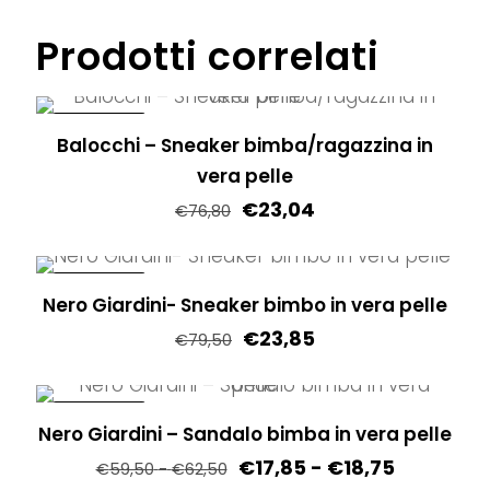
Questo
nella
Le
prodotto
Prodotti correlati
pagina
opzioni
ha
del
possono
più
prodotto
essere
varianti.
IN OFFERTA!
Balocchi – Sneaker bimba/ragazzina in
scelte
Le
vera pelle
nella
opzioni
€
23,04
pagina
€
76,80
possono
del
Questo
essere
prodotto
prodotto
scelte
IN OFFERTA!
Nero Giardini- Sneaker bimbo in vera pelle
ha
nella
€
23,85
più
pagina
€
79,50
varianti.
del
Questo
Le
prodotto
prodotto
IN OFFERTA!
opzioni
Nero Giardini – Sandalo bimba in vera pelle
ha
possono
Fascia
€
17,85
-
€
18,75
più
Fascia
€
59,50
-
€
62,50