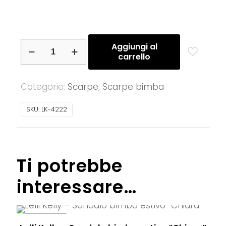
Lelli
Aggiungi al
carrello
Kelly
–
Categorie:
Scarpe
,
Scarpe bimba
Sandalo
bimba
SKU:
LK-4222
estivo
quantità
Ti potrebbe
interessare…
IN OFFERTA!