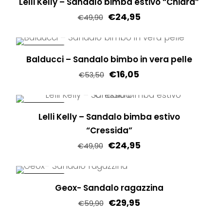
Lelli Kelly – Sandalo bimba estivo “Chiara”
€
24,95
€
49,90
Questo
prodotto
IN OFFERTA!
Balducci – Sandalo bimbo in vera pelle
ha
€
16,05
più
€
53,50
varianti.
Questo
Le
prodotto
IN OFFERTA!
opzioni
Lelli Kelly – Sandalo bimba estivo
ha
possono
“Cressida”
più
essere
€
24,95
varianti.
€
49,90
scelte
Le
Questo
nella
opzioni
prodotto
IN OFFERTA!
pagina
possono
Geox- Sandalo ragazzina
ha
del
essere
€
29,95
più
€
59,90
prodotto
scelte
varianti.