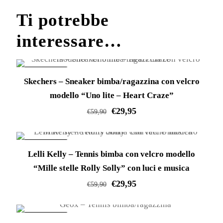
modello
Ti potrebbe
“Gioiello”
quantità
interessare…
IN OFFERTA!
Skechers – Sneaker bimba/ragazzina con velcro
modello “Uno lite – Heart Craze”
€
29,95
€
59,90
Questo
prodotto
IN OFFERTA!
Lelli Kelly – Tennis bimba con velcro modello
ha
“Mille stelle Rolly Solly” con luci e musica
più
€
29,95
varianti.
€
59,90
Le
Questo
opzioni
prodotto
IN OFFERTA!