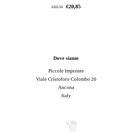
possono
€
20,85
più
€
69,50
essere
varianti.
Questo
scelte
Le
prodotto
nella
opzioni
ha
pagina
possono
più
del
essere
varianti.
prodotto
scelte
Le
Dove siamo
nella
opzioni
Piccole Impronte
pagina
possono
Viale Cristoforo Colombo 20
del
essere
Ancona
prodotto
scelte
Italy
nella
pagina
del
prodotto