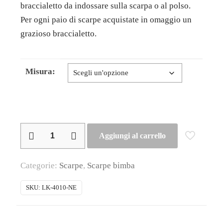
braccialetto da indossare sulla scarpa o al polso.
Per ogni paio di scarpe acquistate in omaggio un
grazioso braccialetto.
Misura:
Lelli
Aggiungi al carrello
Kelly
–
Categorie:
Scarpe
,
Scarpe bimba
Tennis
bimba
SKU:
LK-4010-NE
con
velcro