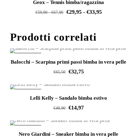
possono
Geox – Tennis bimba/ragazzina
ha
essere
Fascia
€
29,95
-
€
33,95
più
Fascia
€
59,90
-
€
67,90
scelte
di
varianti.
di
Questo
nella
prezzo:
Le
prezzo:
prodotto
Prodotti correlati
pagina
da
opzioni
da
ha
del
€29,95
possono
€59,90
più
prodotto
a
essere
a
varianti.
IN OFFERTA!
Balocchi – Scarpina primi passi bimba in vera pelle
€33,95
scelte
€67,90
Le
€
32,75
nella
€
65,50
opzioni
pagina
Questo
possono
del
prodotto
essere
IN OFFERTA!
prodotto
Lelli Kelly – Sandalo bimba estivo
ha
scelte
€
14,97
più
nella
€
49,90
varianti.
pagina
Questo
Le
del
prodotto
IN OFFERTA!
opzioni
prodotto
Nero Giardini – Sneaker bimba in vera pelle
ha