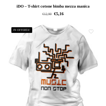
iDO – T-shirt cotone bimba mezza manica
€
5,16
€
12,90
Questo
prodotto
IN OFFERTA!
ha
più
varianti.
Le
opzioni
possono
essere
scelte
nella
pagina
del