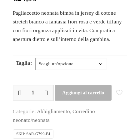
Pagliaccetto neonata bimba in jersey di cotone
stretch bianco a fantasia fiori rosa e verde tiffany
con fiori organza applicati in vita. Con pratica
apertura dietro e sull’interno della gambina.
Taglia:
Minibanda
Aggiungi al carrello
–
Pagliaccetto
Categorie:
Abbigliamento
,
Corredino
neonata
neonato/neonata
in
cotone
SKU:
SAR-G799-BI