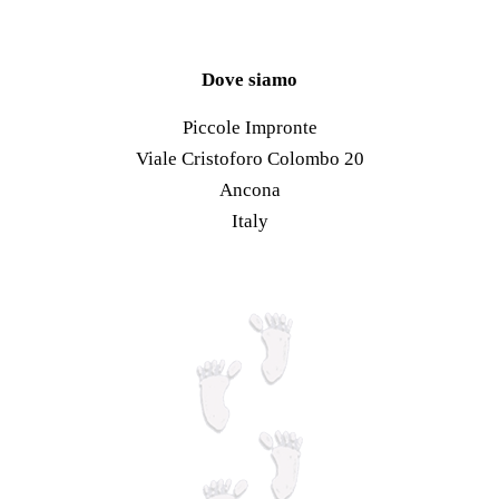
più
varianti.
Le
Dove siamo
opzioni
Piccole Impronte
possono
Viale Cristoforo Colombo 20
essere
Ancona
scelte
Italy
nella
pagina
del
prodotto