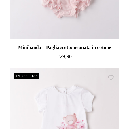
Minibanda – Pagliaccetto neonata in cotone
€
29,90
Questo
prodotto
IN OFFERTA!
ha
più
varianti.
Le
opzioni
possono