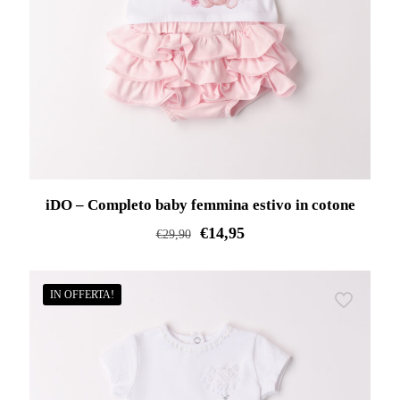
essere
scelte
nella
pagina
del
prodotto
iDO – Completo baby femmina estivo in cotone
€
14,95
€
29,90
Questo
prodotto
IN OFFERTA!
ha
più
varianti.
Le