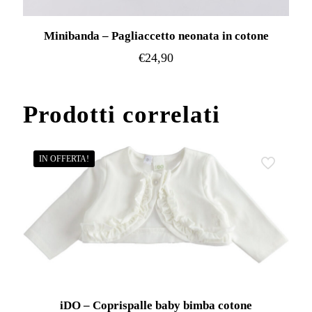
Minibanda – Pagliaccetto neonata in cotone
€
24,90
Questo
prodotto
Prodotti correlati
ha
più
varianti.
IN OFFERTA!
Le
opzioni
possono
essere
scelte
nella
pagina
iDO – Coprispalle baby bimba cotone