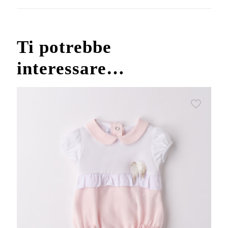
quantità
Ti potrebbe
interessare…