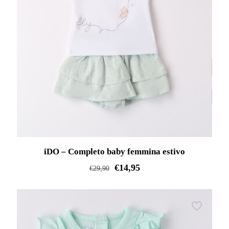
opzioni
possono
essere
scelte
nella
pagina
del
prodotto
iDO – Completo baby femmina estivo
€
14,95
€
29,90
Questo
prodotto
ha
più