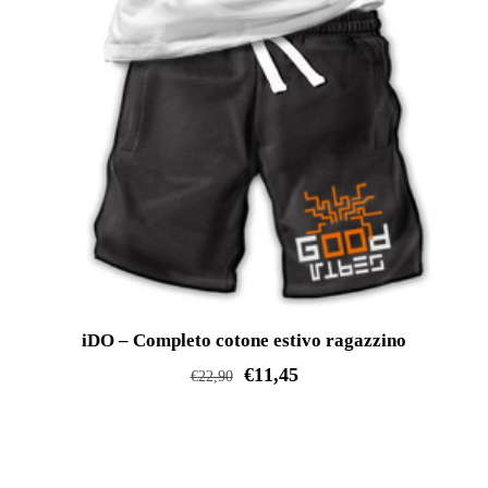
prodotto
iDO – Completo cotone estivo ragazzino
€
11,45
€
22,90
Questo
prodotto
ha