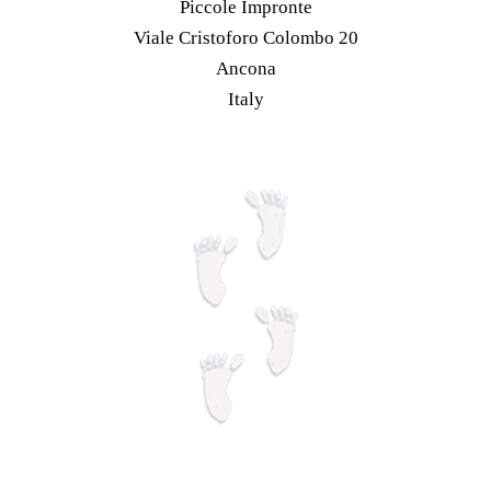
Piccole Impronte
pagina
possono
Viale Cristoforo Colombo 20
del
essere
Ancona
prodotto
scelte
Italy
nella
pagina
del
prodotto