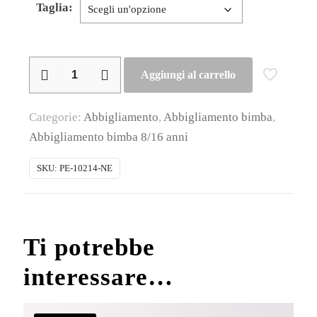
Taglia:
People
Aggiungi al carrello
–
T-
Categorie:
Abbigliamento
,
Abbigliamento bimba
,
shirt
Abbigliamento bimba 8/16 anni
ragazzina
mezza
SKU:
PE-10214-NE
manica
quantità
Ti potrebbe
interessare…