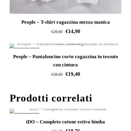
People – T-shirt ragazzina mezza manica
€
14,90
€
29,80
Questo
prodotto
IN OFFERTA!
People – Pantaloncino corto ragazzina in tessuto
ha
con cintura
più
€
19,40
varianti.
€
38,80
Le
Questo
opzioni
prodotto
Prodotti correlati
possono
ha
essere
più
scelte
varianti.
IN OFFERTA!
iDO – Completo cotone estivo bimba
nella
Le
€
18,76