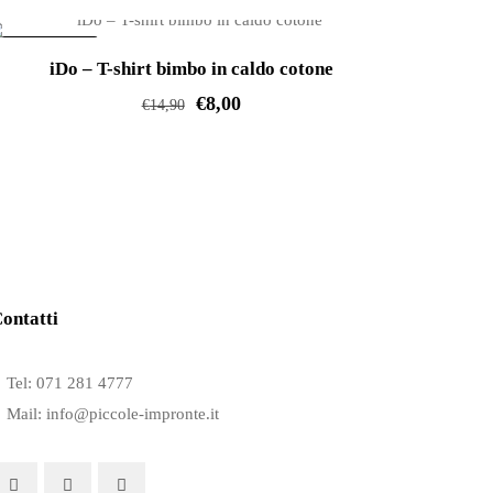
varianti.
IN OFFERTA!
Le
iDo – T-shirt bimbo in caldo cotone
opzioni
€
8,00
€
14,90
possono
Questo
essere
prodotto
scelte
ha
nella
più
pagina
varianti.
del
Le
prodotto
ontatti
opzioni
possono
Tel: 071 281 4777
essere
Mail: info@piccole-impronte.it
scelte
nella
pagina