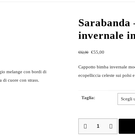
Sarabanda 
invernale i
€
55,00
€
92,90
Cappotto bimba invernale mode
gio melange con bordi di
ecopelliccia celeste sui polsi 
a di cuore con strass.
Taglia:
Sarabanda
–