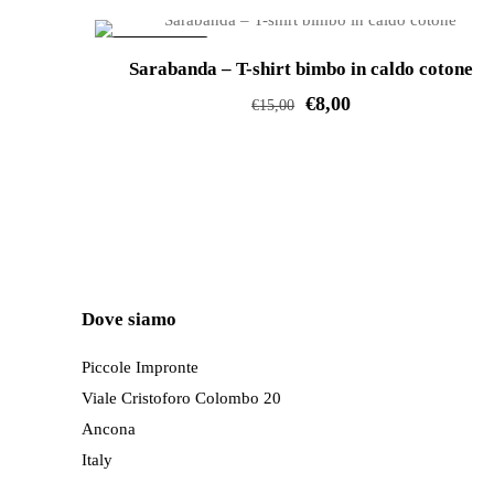
varianti.
IN OFFERTA!
Le
Sarabanda – T-shirt bimbo in caldo cotone
opzioni
€
8,00
€
15,00
possono
Questo
essere
prodotto
scelte
ha
nella
più
pagina
varianti.
del
Le
prodotto
Dove siamo
opzioni
possono
Piccole Impronte
essere
Viale Cristoforo Colombo 20
scelte
Ancona
nella
Italy
pagina