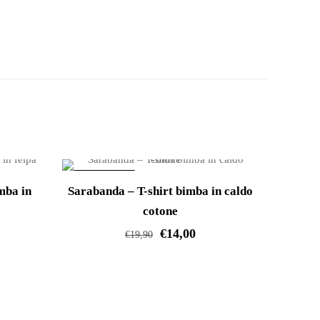
IN OFFERTA!
mba in
Sarabanda – T-shirt bimba in caldo
cotone
€
14,00
€
19,90
Questo
prodotto
ha
più