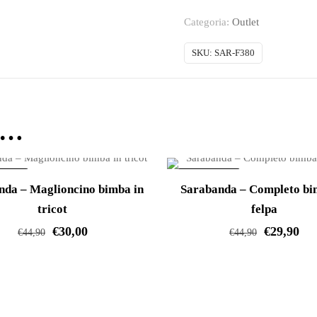
Cappotto
Categoria:
Outlet
bimba
invernale
SKU:
SAR-F380
in
tessuto
quantità
e…
ERTA!
IN OFFERTA!
nda – Maglioncino bimba in
Sarabanda – Completo bi
tricot
felpa
€
30,00
€
29,90
€
44,90
€
44,90
Questo
Questo
prodotto
prodotto
ha
ha
più
più