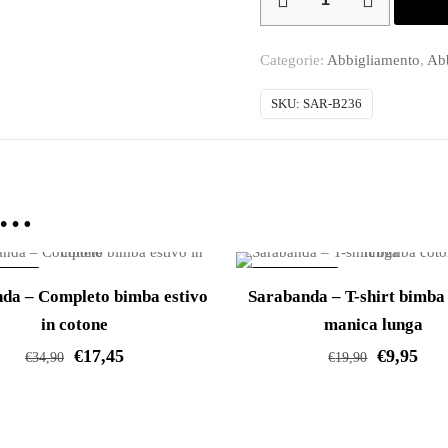
–
Completo
Categorie:
Abbigliamento
,
Ab
bimba
estivo
SKU:
SAR-B236
in
cotone
quantità
e…
ERTA!
IN OFFERTA!
da – Completo bimba estivo
Sarabanda – T-shirt bimba
in cotone
manica lunga
€
17,45
€
9,95
€
34,90
€
19,90
Questo
Questo
prodotto
prodotto
ha
ha