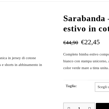
Sarabanda 
estivo in co
€
22,45
€
44,90
Completo bimba estivo compost
ica in jersey di cotone
bianco con stampa unicorno, a
s e shorts in abbinamento in
color verde mare a tinta unita.
Taglia:
Sarabanda