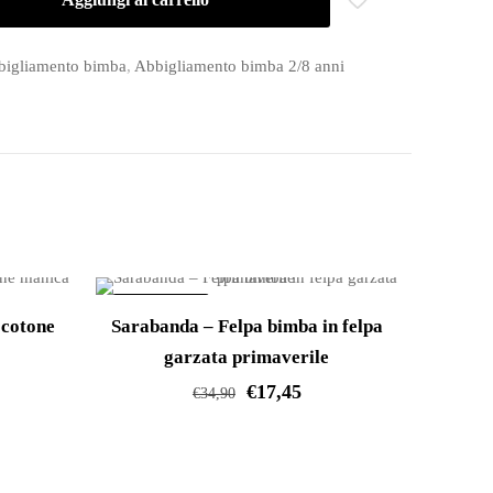
bigliamento bimba
,
Abbigliamento bimba 2/8 anni
IN OFFERTA!
 cotone
Sarabanda – Felpa bimba in felpa
garzata primaverile
€
17,45
€
34,90
Questo
prodotto
ha