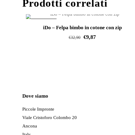
Prodotti correlati
varianti.
Le
IN OFFERTA!
opzioni
iDo – Felpa bimbo in cotone con zip
possono
€
9,87
€
32,90
essere
Questo
scelte
prodotto
nella
ha
pagina
più
del
varianti.
prodotto
Le
Dove siamo
opzioni
possono
Piccole Impronte
essere
Viale Cristoforo Colombo 20
scelte
Ancona
nella
Italy