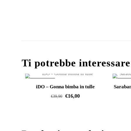
Ti potrebbe interessar
IN OFFERTA!
IN OFF
iDO – Gonna bimba in tulle
Saraban
€
16,00
€
39,90
Questo
prodotto
ha
più