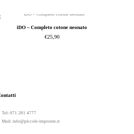
più
varianti.
Le
iDO – Completo cotone neonato
opzioni
€
25,90
possono
Questo
essere
prodotto
scelte
ha
nella
più
pagina
varianti.
del
Le
prodotto
ontatti
opzioni
possono
Tel: 071 281 4777
essere
Mail: info@piccole-impronte.it
scelte
nella