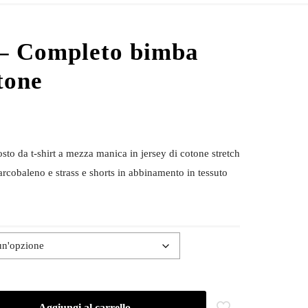
– Completo bimba
tone
o da t-shirt a mezza manica in jersey di cotone stretch
rcobaleno e strass e shorts in abbinamento in tessuto
Aggiungi al carrello