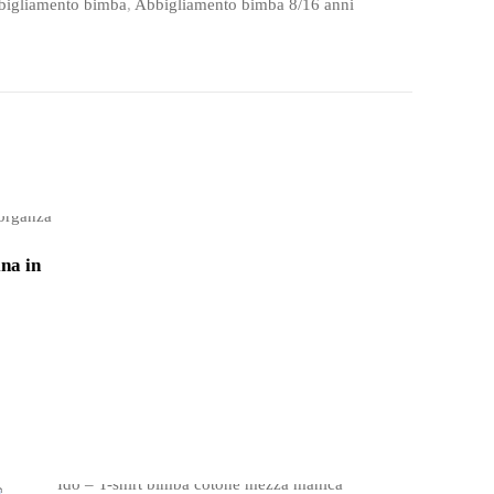
bigliamento bimba
,
Abbigliamento bimba 8/16 anni
na in