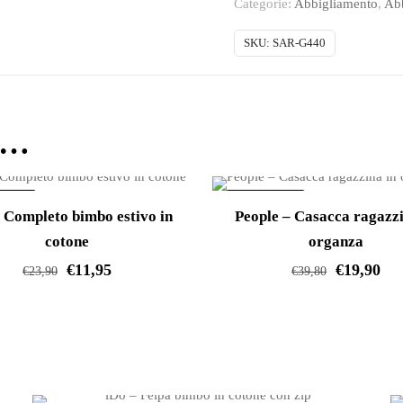
Categorie:
Abbigliamento
,
Ab
jeans
ragazzina
SKU:
SAR-G440
con
strass
quantità
e…
ERTA!
IN OFFERTA!
 Completo bimbo estivo in
People – Casacca ragazzi
cotone
organza
€
11,95
€
19,90
€
23,90
€
39,80
Questo
Questo
prodotto
prodotto
ha
ha
più
più
varianti.
varianti.