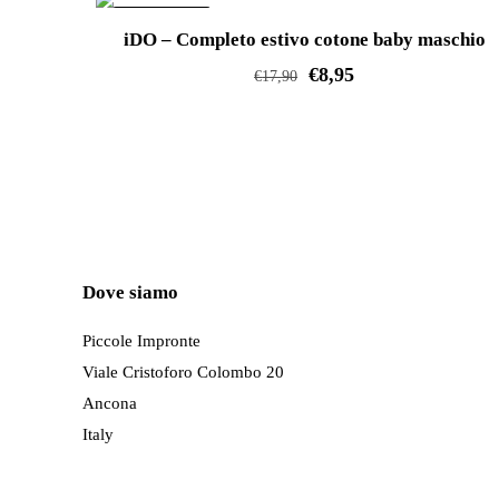
IN OFFERTA!
Le
iDO – Completo estivo cotone baby maschio
opzioni
€
8,95
€
17,90
possono
Questo
essere
prodotto
scelte
ha
nella
più
pagina
varianti.
del
Le
prodotto
Dove siamo
opzioni
possono
Piccole Impronte
essere
Viale Cristoforo Colombo 20
scelte
Ancona
nella
Italy
pagina
del