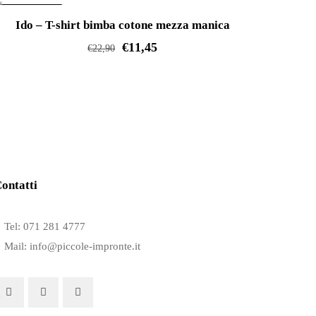
IN OFFERTA!
Ido – T-shirt bimba cotone mezza manica
€
11,45
€
22,90
Questo
prodotto
ha
più
varianti.
Le
ontatti
opzioni
possono
Tel: 071 281 4777
essere
Mail: info@piccole-impronte.it
scelte
nella
pagina
del