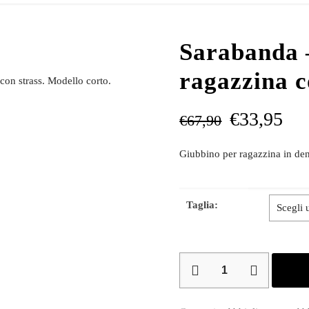
Sarabanda 
ragazzina c
con strass. Modello corto.
€
33,95
€
67,90
Giubbino per ragazzina in deni
Taglia:
Sarabanda
–
Giubbino