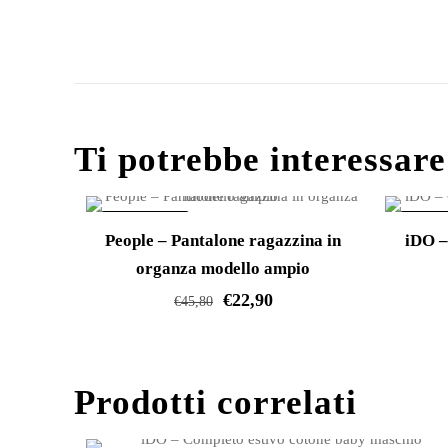
Ti potrebbe interessar
IN OFFERTA!
IN OFF
People – Pantalone ragazzina in
iDO –
organza modello ampio
€
22,90
€
45,80
Questo
prodotto
Prodotti correlati
ha
più
varianti.