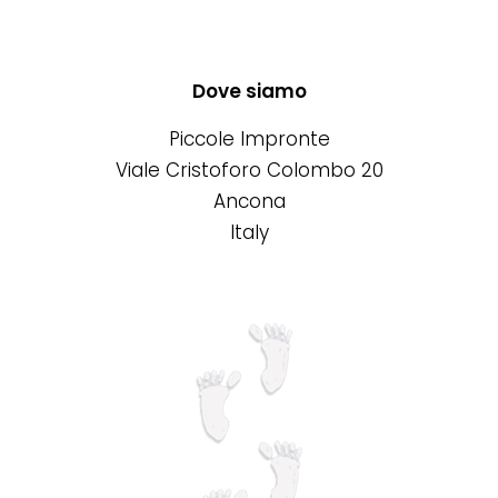
più
varianti.
Le
Dove siamo
opzioni
Piccole Impronte
possono
Viale Cristoforo Colombo 20
essere
Ancona
scelte
Italy
nella
pagina
del
prodotto