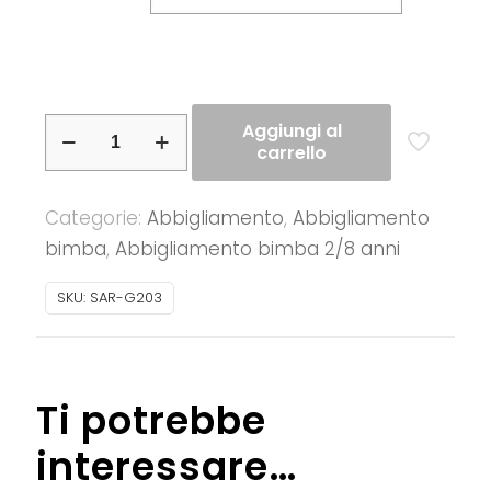
Sarabanda
Aggiungi al
carrello
–
T-
Categorie:
Abbigliamento
,
Abbigliamento
shirt
bimba
,
Abbigliamento bimba 2/8 anni
bimba
cotone
SKU:
SAR-G203
mezza
manica
quantità
Ti potrebbe
interessare…