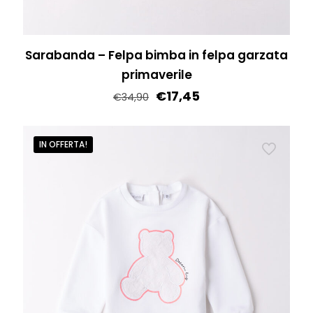
prodotto
Sarabanda – Felpa bimba in felpa garzata
primaverile
€
17,45
€
34,90
Questo
prodotto
IN OFFERTA!
ha
più
varianti.
Le
opzioni
possono
essere
scelte