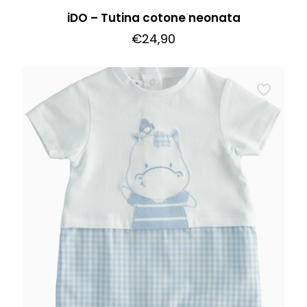
iDO – Tutina cotone neonata
€
24,90
Questo
prodotto
ha
più
varianti.
Le
opzioni
possono
essere
scelte
nella
pagina
del