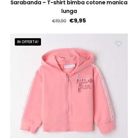
Sarabanda – T-shirt bimba cotone manica
lunga
€
9,95
€
19,90
Questo
prodotto
IN OFFERTA!
ha
più
varianti.
Le
opzioni
possono
essere
scelte
nella
pagina
del