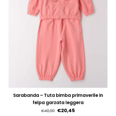
possono
essere
scelte
nella
pagina
del
prodotto
Sarabanda – Tuta bimba primaverile in
felpa garzata leggera
€
20,45
€
40,90