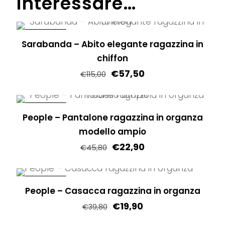
interessare…
IN OFFERTA!
Sarabanda – Abito elegante ragazzina in
chiffon
€
57,50
€
115,00
Questo
prodotto
IN OFFERTA!
People – Pantalone ragazzina in organza
ha
modello ampio
più
€
22,90
varianti.
€
45,80
Le
Questo
opzioni
prodotto
IN OFFERTA!
possono
People – Casacca ragazzina in organza
ha
essere
€
19,90
più
€
39,80
scelte
varianti.
Questo