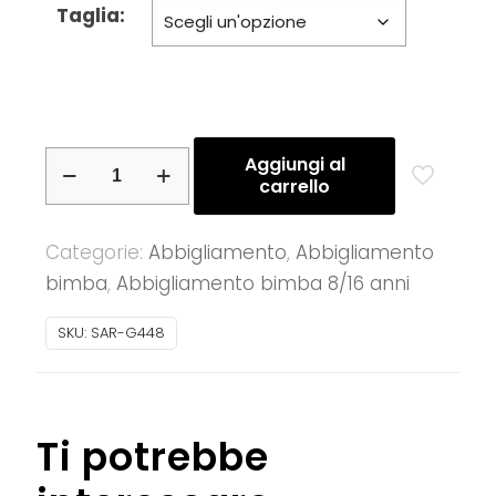
Taglia:
Sarabanda
Aggiungi al
carrello
–
Tuta
Categorie:
Abbigliamento
,
Abbigliamento
elegante
bimba
,
Abbigliamento bimba 8/16 anni
ragazzina
in
SKU:
SAR-G448
crepes
quantità
Ti potrebbe