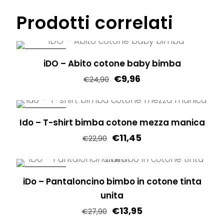
nella
Le
prodotto
Prodotti correlati
pagina
opzioni
ha
del
possono
più
prodotto
essere
varianti.
IN OFFERTA!
iDO – Abito cotone baby bimba
scelte
Le
€
9,96
nella
€
24,90
opzioni
pagina
Questo
possono
del
prodotto
essere
IN OFFERTA!
prodotto
Ido – T-shirt bimba cotone mezza manica
ha
scelte
€
11,45
più
nella
€
22,90
varianti.
pagina
Questo
Le
del
prodotto
IN OFFERTA!
opzioni
prodotto
iDo – Pantaloncino bimbo in cotone tinta
ha
possono
unita
più
essere
€
13,95
varianti.
€
27,90
scelte