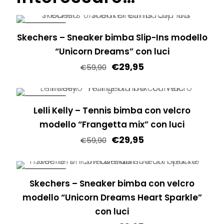
IN OFFERTA!
Skechers – Sneaker bimba Slip-Ins modello
“Unicorn Dreams” con luci
€
29,95
€
59,90
Questo
prodotto
IN OFFERTA!
Lelli Kelly – Tennis bimba con velcro
ha
modello “Frangetta mix” con luci
più
€
29,95
varianti.
€
59,90
Le
Questo
opzioni
prodotto
IN OFFERTA!
possono
Skechers – Sneaker bimba con velcro
ha
essere
modello “Unicorn Dreams Heart Sparkle”
più
scelte
con luci
varianti.