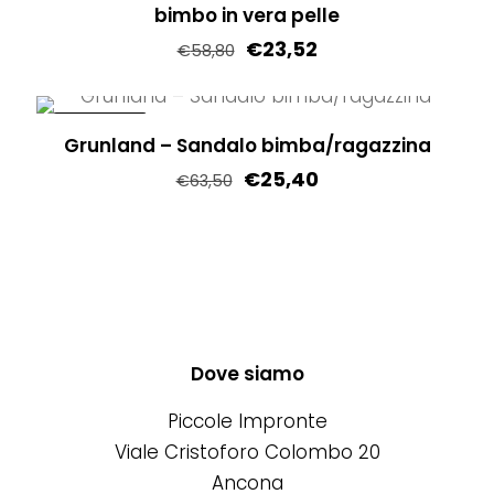
bimbo in vera pelle
più
nella
€
23,52
varianti.
pagina
€
58,80
Le
del
Questo
opzioni
prodotto
prodotto
IN OFFERTA!
possono
Grunland – Sandalo bimba/ragazzina
ha
essere
€
25,40
più
€
63,50
scelte
varianti.
Questo
nella
Le
prodotto
pagina
opzioni
ha
del
possono
più
prodotto
essere
varianti.
scelte
Le
Dove siamo
nella
opzioni
Piccole Impronte
pagina
possono
Viale Cristoforo Colombo 20
del
essere
Ancona
prodotto