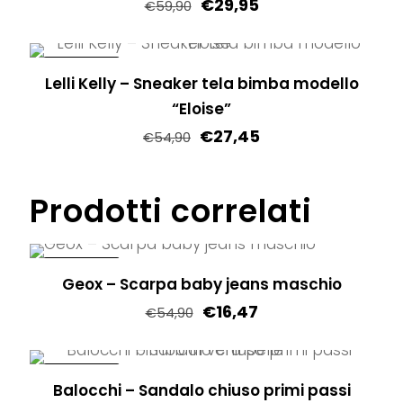
nella
€
29,95
Le
€
59,90
pagina
opzioni
Questo
del
possono
prodotto
IN OFFERTA!
prodotto
essere
Lelli Kelly – Sneaker tela bimba modello
ha
scelte
“Eloise”
più
nella
€
27,45
varianti.
€
54,90
pagina
Le
Questo
del
opzioni
prodotto
Prodotti correlati
prodotto
possono
ha
essere
più
scelte
varianti.
IN OFFERTA!
Geox – Scarpa baby jeans maschio
nella
Le
€
16,47
pagina
€
54,90
opzioni
del
Questo
possono
prodotto
prodotto
essere
IN OFFERTA!
Balocchi – Sandalo chiuso primi passi
ha
scelte