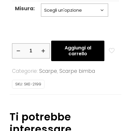
Misura:
Skechers
Aggiungi al
carrello
–
Sneaker
Categorie:
Scarpe
,
Scarpe bimba
bimba
con
SKU:
SKE-2199
velcro
modello
“Power
Jams”
Ti potrebbe
quantità
interessare…