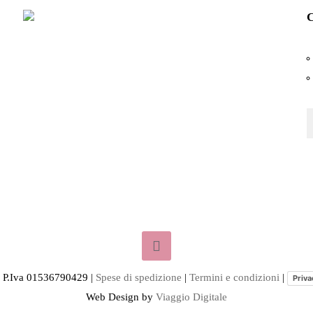
Le
prodotto
prodotto
C
opzioni
possono
essere
scelte
nella
pagina
del
prodotto
- P.Iva 01536790429 |
Spese di spedizione
|
Termini e condizioni
|
Priva
Web Design by
Viaggio Digitale