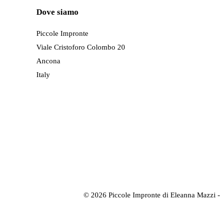
Le
Dove siamo
opzioni
possono
Piccole Impronte
essere
Viale Cristoforo Colombo 20
scelte
Ancona
nella
Italy
pagina
del
prodotto
©
2026
Piccole Impronte di Eleanna Mazzi 