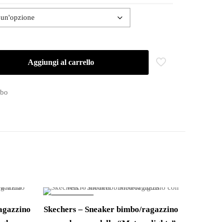
Aggiungi al carrello
mbo
IN OFFERTA!
agazzino
Skechers – Sneaker bimbo/ragazzino