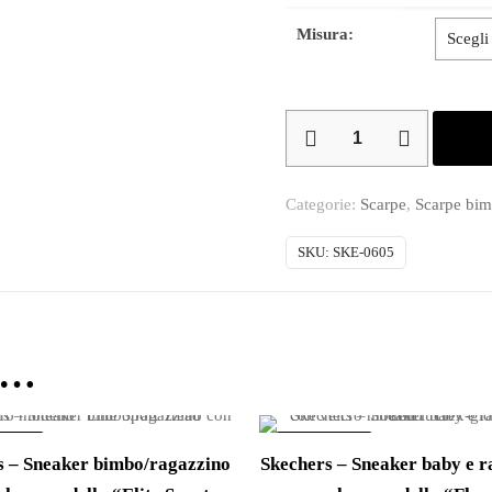
Misura:
Skechers
–
Sneaker
Categorie:
Scarpe
,
Scarpe bi
bimbo/ragazzino
con
SKU:
SKE-0605
velcro
modello
“S-
e…
lights
Vortex”
con
ERTA!
IN OFFERTA!
s – Sneaker bimbo/ragazzino
Skechers – Sneaker baby e r
luci