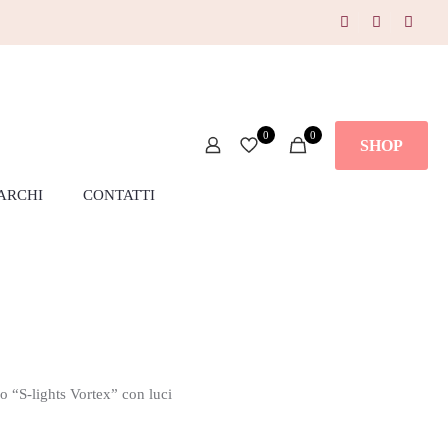
0
0
SHOP
ARCHI
CONTATTI
 “S-lights Vortex” con luci