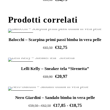
prodotto
essere
varianti.
Questo
scelte
Le
prodotto
Prodotti correlati
nella
opzioni
ha
pagina
possono
più
del
essere
varianti.
IN OFFERTA!
prodotto
Balocchi – Scarpina primi passi bimba in vera pelle
scelte
Le
€
32,75
nella
€
65,50
opzioni
pagina
Questo
possono
del
prodotto
essere
IN OFFERTA!
prodotto
Lelli Kelly – Sneaker tela “Sirenetta”
ha
scelte
€
20,97
più
nella
€
69,90
varianti.
pagina
Questo
Le
del
prodotto
IN OFFERTA!
opzioni
prodotto
Nero Giardini – Sandalo bimba in vera pelle
ha
possono
Fascia
€
17,85
-
€
18,75
più
Fascia
€
59,50
-
€
62,50