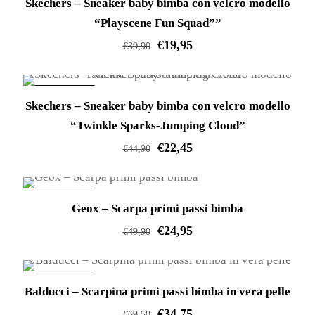
Skechers – Sneaker baby bimba con velcro modello
“Playscene Fun Squad””
€
19,95
€
39,90
Questo
prodotto
IN OFFERTA!
Skechers – Sneaker baby bimba con velcro modello
ha
“Twinkle Sparks-Jumping Cloud”
più
€
22,45
varianti.
€
44,90
Le
Questo
opzioni
prodotto
IN OFFERTA!
possono
Geox – Scarpa primi passi bimba
ha
essere
€
24,95
più
€
49,90
scelte
varianti.
Questo
nella
Le
prodotto
IN OFFERTA!
pagina
opzioni
Balducci – Scarpina primi passi bimba in vera pelle
ha
del
possono
€
34,75
più
€
69,50