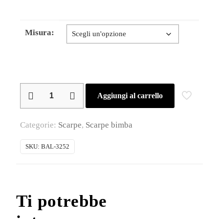
Misura:
Balocchi
Aggiungi al carrello
–
Scarpina
Categorie:
Scarpe
,
Scarpe bimba
primi
passi
SKU:
BAL-3252
bimba
in
vera
Ti potrebbe
pelle
quantità