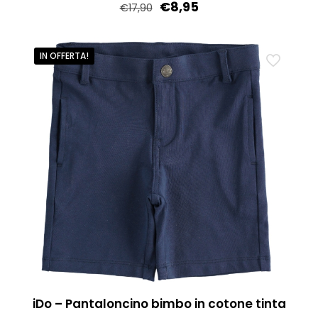
€
8,95
€
17,90
Questo
prodotto
IN OFFERTA!
ha
più
varianti.
Le
opzioni
possono
essere
scelte
nella
pagina
del
prodotto
iDo – Pantaloncino bimbo in cotone tinta