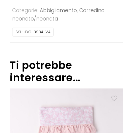
neonata
Categorie:
Abbigliamento
,
Corredino
in
neonato/neonata
cotone
quantità
SKU:
IDO-B934-VA
Ti potrebbe
interessare…