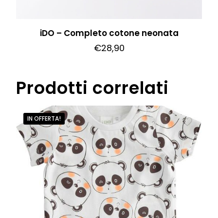
iDO – Completo cotone neonata
€
28,90
Questo
prodotto
Prodotti correlati
ha
più
varianti.
IN OFFERTA!
Le
opzioni
possono
essere
scelte
nella
pagina