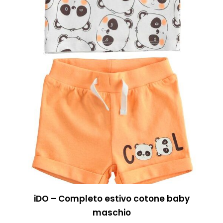
del
prodotto
iDO – Completo estivo cotone baby
maschio