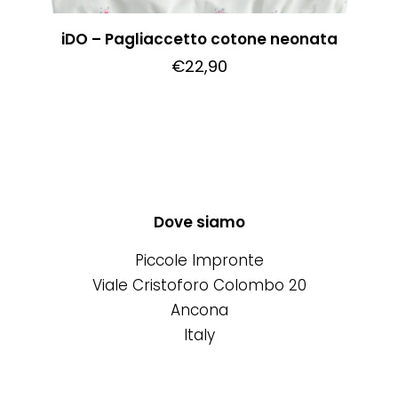
iDO – Pagliaccetto cotone neonata
€
22,90
Questo
prodotto
ha
più
varianti.
Le
Dove siamo
opzioni
Piccole Impronte
possono
Viale Cristoforo Colombo 20
essere
Ancona
scelte
Italy
nella
pagina
del