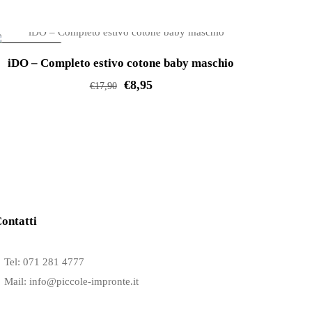
varianti.
Le
IN OFFERTA!
opzioni
iDO – Completo estivo cotone baby maschio
possono
€
8,95
€
17,90
essere
Questo
scelte
prodotto
nella
ha
pagina
più
del
varianti.
prodotto
Le
ontatti
opzioni
possono
Tel: 071 281 4777
essere
Mail: info@piccole-impronte.it
scelte
nella