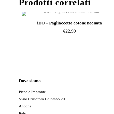
Prodotti correlati
iDO – Pagliaccetto cotone neonata
€
22,90
Questo
prodotto
ha
più
varianti.
Le
Dove siamo
opzioni
possono
Piccole Impronte
essere
Viale Cristoforo Colombo 20
scelte
Ancona
nella
Italy