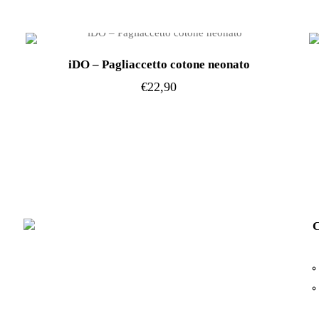
iDO – Pagliaccetto cotone neonato
€
22,90
Questo
prodotto
ha
più
varianti.
Le
C
opzioni
possono
essere
scelte
nella