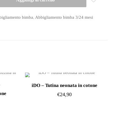
bigliamento bimba
,
Abbigliamento bimba 3/24 mesi
r
iDO – Tutina neonata in cotone
one
€
24,90
Questo
prodotto
ha
più