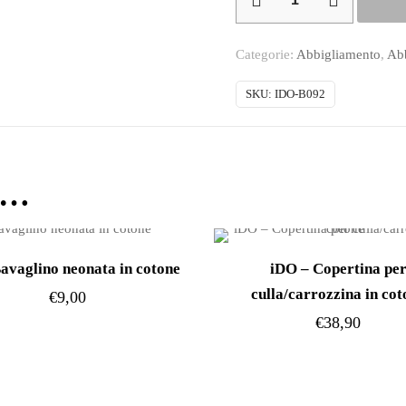
–
Completo
Categorie:
Abbigliamento
,
Ab
baby
femmina
SKU:
IDO-B092
estivo
quantità
e…
avaglino neonata in cotone
iDO – Copertina pe
culla/carrozzina in cot
€
9,00
€
38,90