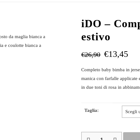
iDO – Comp
estivo
osto da maglia bianca a
ia e coulotte bianca a
€
13,45
€
26,90
Completo baby bimba in jerse
manica con farfalle applicate e
in due toni di rosa in abbinam
Taglia:
iDO