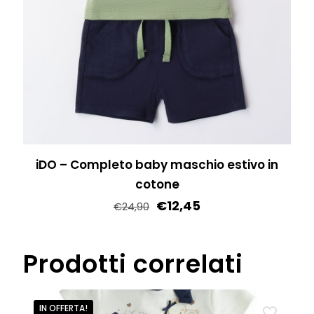
nella
pagina
del
prodotto
iDO – Completo baby maschio estivo in
cotone
€
12,45
€
24,90
Questo
prodotto
Prodotti correlati
ha
più
varianti.
IN OFFERTA!