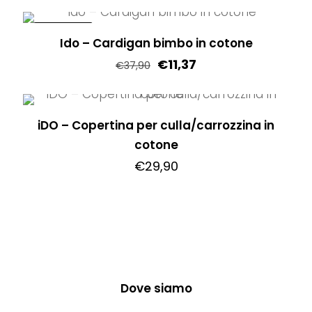
Questo
prodotto
IN OFFERTA!
Ido – Cardigan bimbo in cotone
ha
€
11,37
più
€
37,90
varianti.
Questo
Le
prodotto
opzioni
iDO – Copertina per culla/carrozzina in
ha
possono
cotone
più
essere
€
29,90
varianti.
scelte
Le
nella
opzioni
pagina
possono
del
essere
prodotto
scelte
nella
Dove siamo
pagina