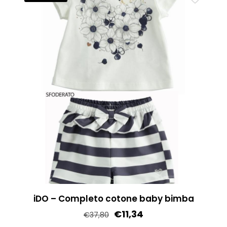
Le
opzioni
possono
essere
scelte
nella
pagina
del
prodotto
iDO – Completo cotone baby bimba
€
11,34
€
37,80