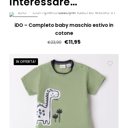
interessare…
IN OFFERTA!
iDO – Completo baby maschio estivo in
cotone
€
11,95
€
23,90
Questo
prodotto
IN OFFERTA!
ha
più
varianti.
Le
opzioni
possono
essere
scelte