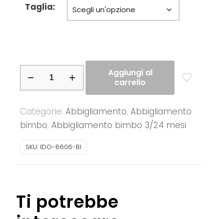
Taglia:
iDO
Aggiungi al
carrello
–
Completo
Categorie:
Abbigliamento
,
Abbigliamento
baby
bimbo
,
Abbigliamento bimbo 3/24 mesi
maschio
estivo
SKU:
IDO-8606-BI
in
cotone
quantità
Ti potrebbe