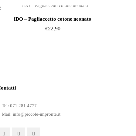
Le
opzioni
iDO – Pagliaccetto cotone neonato
possono
€
22,90
essere
Questo
scelte
prodotto
nella
ha
pagina
più
del
varianti.
prodotto
Le
ontatti
opzioni
possono
Tel: 071 281 4777
essere
Mail: info@piccole-impronte.it
scelte
nella
pagina