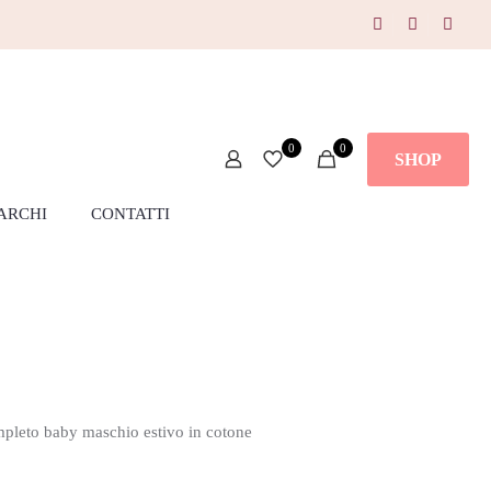
0
0
SHOP
ARCHI
CONTATTI
leto baby maschio estivo in cotone