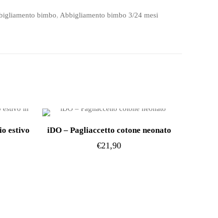
bigliamento bimbo
,
Abbigliamento bimbo 3/24 mesi
o estivo
iDO – Pagliaccetto cotone neonato
€
21,90
Questo
prodotto
ha
più
varianti.