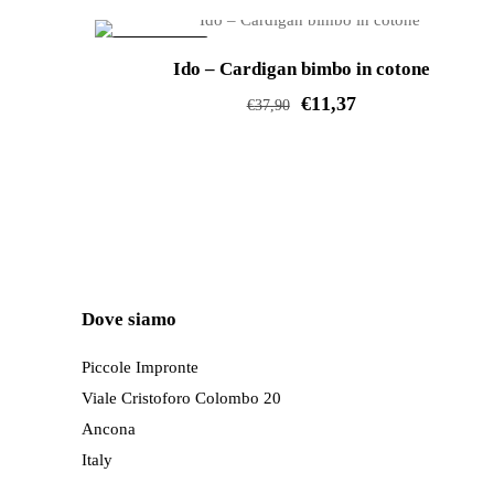
IN OFFERTA!
Ido – Cardigan bimbo in cotone
€
11,37
€
37,90
Questo
prodotto
ha
più
varianti.
Le
Dove siamo
opzioni
possono
Piccole Impronte
essere
Viale Cristoforo Colombo 20
scelte
Ancona
nella
Italy
pagina