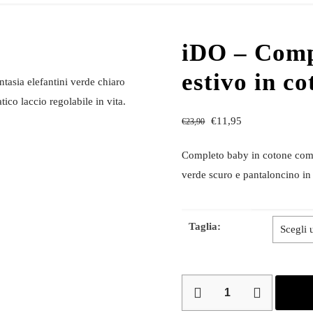
iDO – Comp
estivo in co
tasia elefantini verde chiaro
ico laccio regolabile in vita.
€
11,95
€
23,90
Completo baby in cotone compo
verde scuro e pantaloncino in 
Taglia:
iDO
–