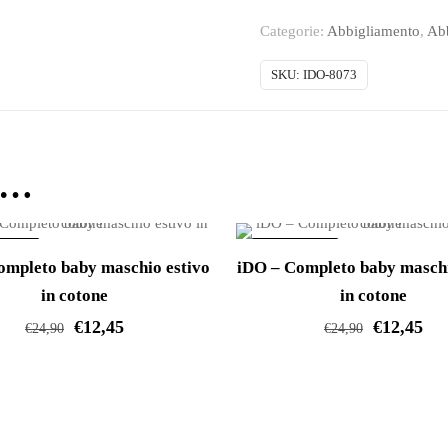
Completo
Categorie:
Abbigliamento
,
Ab
baby
maschio
SKU:
IDO-8073
estivo
in
cotone
e…
quantità
ERTA!
IN OFFERTA!
ompleto baby maschio estivo
iDO – Completo baby maschi
in cotone
in cotone
€
12,45
€
12,45
€
24,90
€
24,90
Questo
Questo
prodotto
prodotto
ha
ha
più
più