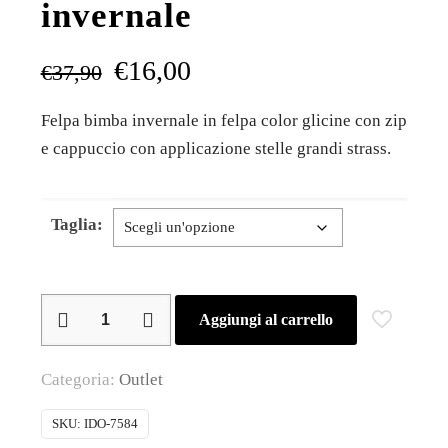
invernale
€
16,00
€
37,90
Felpa bimba invernale in felpa color glicine con zip
e cappuccio con applicazione stelle grandi strass.
Taglia:
iDo
Aggiungi al carrello
–
Felpa
Categoria:
Outlet
bimba
invernale
SKU:
IDO-7584
quantità