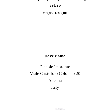
possono
velcro
più
essere
€
30,00
varianti.
€
59,90
scelte
Le
Questo
nella
opzioni
prodotto
pagina
possono
ha
del
essere
più
prodotto
scelte
varianti.
nella
Le
Dove siamo
pagina
opzioni
Piccole Impronte
del
possono
Viale Cristoforo Colombo 20
prodotto
essere
Ancona
scelte
Italy
nella
pagina
del