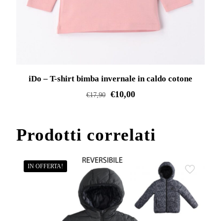
iDo – T-shirt bimba invernale in caldo cotone
€
10,00
€
17,90
Questo
prodotto
Prodotti correlati
ha
più
varianti.
IN OFFERTA!
Le
opzioni
possono