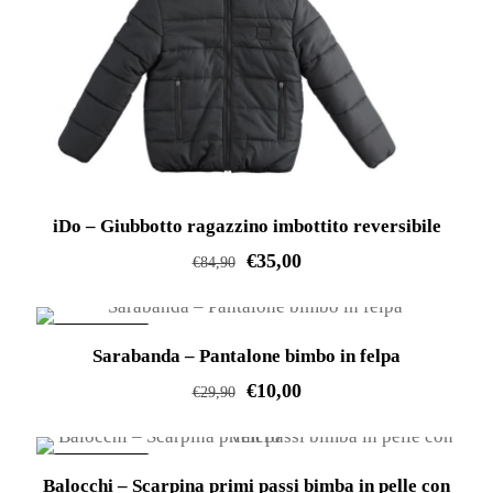
essere
scelte
nella
pagina
del
prodotto
iDo – Giubbotto ragazzino imbottito reversibile
€
35,00
€
84,90
Questo
prodotto
IN OFFERTA!
Sarabanda – Pantalone bimbo in felpa
ha
€
10,00
più
€
29,90
varianti.
Questo
Le
prodotto
IN OFFERTA!
opzioni
Balocchi – Scarpina primi passi bimba in pelle con
ha