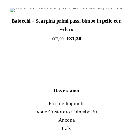
varianti.
Questo
Le
prodotto
IN OFFERTA!
opzioni
Balocchi – Scarpina primi passi bimbo in pelle con
ha
possono
velcro
più
essere
€
31,30
varianti.
€
62,60
scelte
Le
Questo
nella
opzioni
prodotto
pagina
possono
ha
del
essere
più
prodotto
scelte
varianti.
nella
Le
Dove siamo
pagina
opzioni
Piccole Impronte
del
possono
Viale Cristoforo Colombo 20
prodotto
essere
Ancona
scelte
Italy
nella