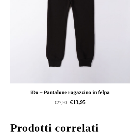
iDo – Pantalone ragazzino in felpa
€
13,95
€
27,90
Questo
prodotto
Prodotti correlati
ha
più