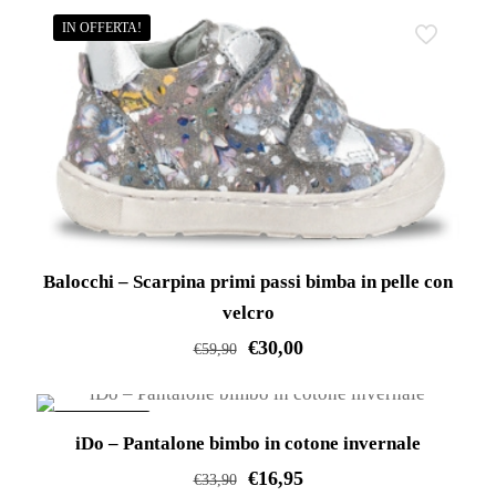
varianti.
IN OFFERTA!
Le
opzioni
possono
essere
scelte
nella
pagina
del
Balocchi – Scarpina primi passi bimba in pelle con
prodotto
velcro
€
30,00
€
59,90
Questo
prodotto
IN OFFERTA!
iDo – Pantalone bimbo in cotone invernale
ha
€
16,95
più
€
33,90