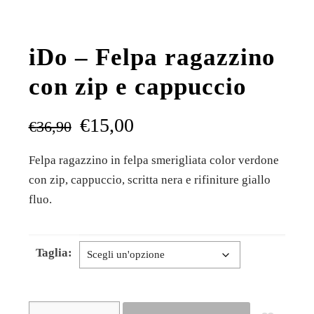
iDo – Felpa ragazzino
con zip e cappuccio
€
15,00
€
36,90
Felpa ragazzino in felpa smerigliata color verdone
con zip, cappuccio, scritta nera e rifiniture giallo
fluo.
Taglia:
iDo