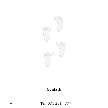
pagina
del
prodotto
Contatti
Tel: 071 281 4777