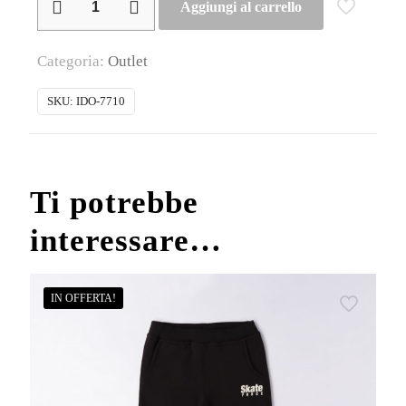
Aggiungi al carrello
–
Felpa
Categoria:
Outlet
ragazzino
con
SKU:
IDO-7710
zip
e
cappuccio
Ti potrebbe
quantità
interessare…
IN OFFERTA!