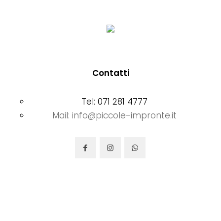
pagina
del
prodotto
Contatti
Tel: 071 281 4777
Mail: info@piccole-impronte.it