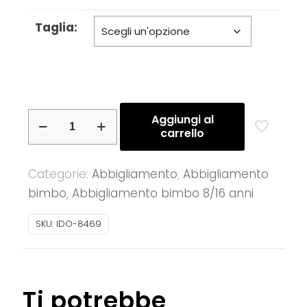
Taglia:
iDO
Aggiungi al
carrello
–
Pantalone
Categorie:
Abbigliamento
,
Abbigliamento
corto
bimbo
,
Abbigliamento bimbo 8/16 anni
jeans
ragazzino
SKU:
IDO-8469
con
coulisse
quantità
Ti potrebbe