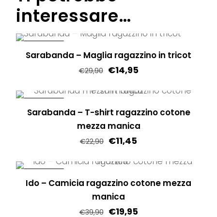
interessare…
IN OFFERTA!
Sarabanda – Maglia ragazzino in tricot
€
14,95
€
29,90
Questo
prodotto
IN OFFERTA!
Sarabanda – T-shirt ragazzino cotone
ha
mezza manica
più
€
11,45
varianti.
€
22,90
Le
Questo
opzioni
prodotto
IN OFFERTA!
possono
Ido – Camicia ragazzino cotone mezza
ha
essere
manica
più
scelte
€
19,95
varianti.
€
39,90