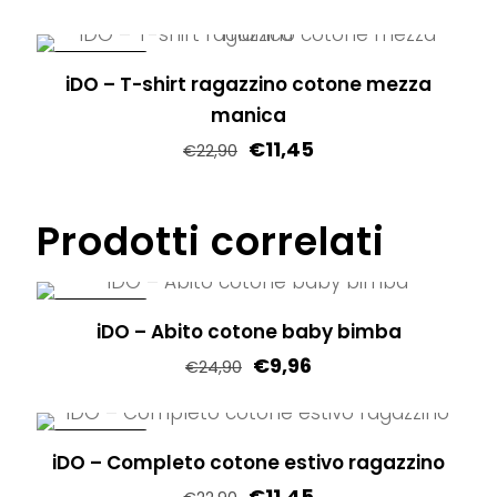
nella
Le
Questo
pagina
opzioni
prodotto
IN OFFERTA!
del
possono
iDO – T-shirt ragazzino cotone mezza
ha
prodotto
essere
manica
più
scelte
€
11,45
varianti.
€
22,90
nella
Le
Questo
pagina
opzioni
prodotto
Prodotti correlati
del
possono
ha
prodotto
essere
più
scelte
varianti.
IN OFFERTA!
iDO – Abito cotone baby bimba
nella
Le
€
9,96
pagina
€
24,90
opzioni
del
Questo
possono
prodotto
prodotto
essere
IN OFFERTA!
iDO – Completo cotone estivo ragazzino
ha
scelte
€
11,45