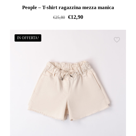
IN OFFERTA!
People – T-shirt ragazzina mezza manica
€
12,90
€
25,80
Questo
prodotto
IN OFFERTA!
ha
più
varianti.
Le
opzioni
possono
essere
scelte
nella
pagina
del