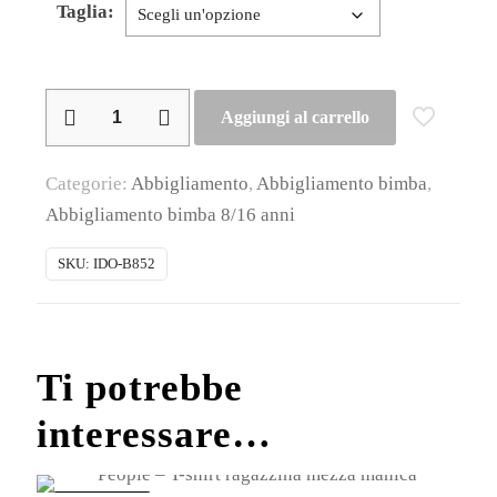
Taglia:
iDO
Aggiungi al carrello
–
Shorts
Categorie:
Abbigliamento
,
Abbigliamento bimba
,
ragazzina
Abbigliamento bimba 8/16 anni
estivo
in
SKU:
IDO-B852
cotone
quantità
Ti potrebbe
interessare…