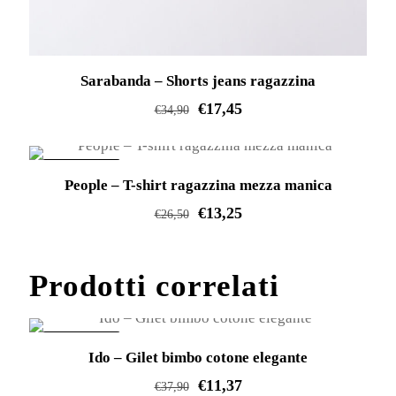
prodotto
Sarabanda – Shorts jeans ragazzina
€
17,45
€
34,90
Questo
prodotto
IN OFFERTA!
People – T-shirt ragazzina mezza manica
ha
€
13,25
più
€
26,50
varianti.
Questo
Le
prodotto
Prodotti correlati
opzioni
ha
possono
più
essere
varianti.
IN OFFERTA!
Ido – Gilet bimbo cotone elegante
scelte
Le
€
11,37
nella
€
37,90
opzioni