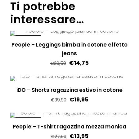
Ti potrebbe
interessare…
IN OFFERTA!
People – Leggings bimba in cotone effetto
jeans
€
14,75
€
29,50
Questo
prodotto
IN OFFERTA!
iDO – Shorts ragazzina estivo in cotone
ha
€
19,95
più
€
39,90
varianti.
Questo
Le
prodotto
IN OFFERTA!
opzioni
People – T-shirt ragazzina mezza manica
ha
possono
€
13,95
più
€
27,90