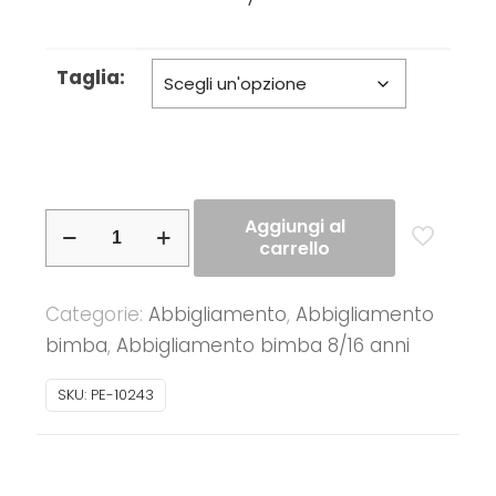
Taglia:
People
Aggiungi al
carrello
–
T-
Categorie:
Abbigliamento
,
Abbigliamento
shirt
bimba
,
Abbigliamento bimba 8/16 anni
ragazzina
mezza
SKU:
PE-10243
manica
quantità