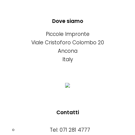
pagina
possono
più
del
essere
varianti.
prodotto
scelte
Le
Dove siamo
nella
opzioni
Piccole Impronte
pagina
possono
Viale Cristoforo Colombo 20
del
essere
Ancona
prodotto
scelte
Italy
nella
pagina
del
prodotto
Contatti
Tel: 071 281 4777