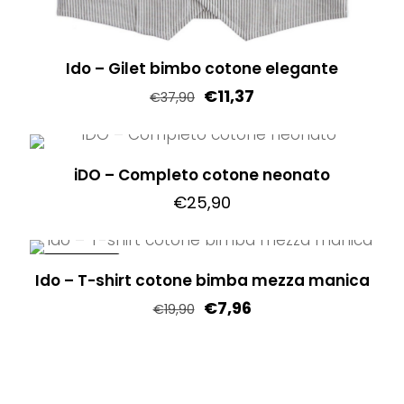
Ido – Gilet bimbo cotone elegante
€
11,37
€
37,90
Questo
prodotto
iDO – Completo cotone neonato
ha
€
25,90
più
varianti.
Questo
Le
prodotto
IN OFFERTA!
opzioni
Ido – T-shirt cotone bimba mezza manica
ha
possono
€
7,96
più
€
19,90
essere
varianti.
Questo
scelte
Le
prodotto
nella
opzioni
ha