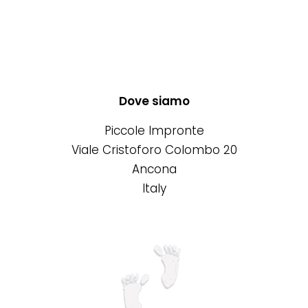
Questo
prodotto
ha
più
varianti.
Le
Dove siamo
opzioni
Piccole Impronte
possono
Viale Cristoforo Colombo 20
essere
Ancona
scelte
Italy
nella
pagina
del
prodotto