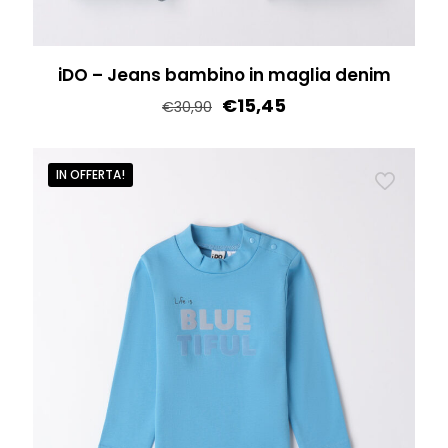
iDO – Jeans bambino in maglia denim
€
15,45
€
30,90
Questo
prodotto
IN OFFERTA!
ha
più
varianti.
Le
opzioni
possono
essere
scelte
nella