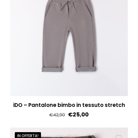
varianti.
Le
opzioni
possono
essere
scelte
nella
pagina
del
prodotto
iDO – Pantalone bimbo in tessuto stretch
€
25,00
€
42,90
Questo
prodotto
IN OFFERTA!