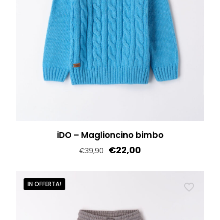
iDO – Maglioncino bimbo
€
22,00
€
39,90
Questo
prodotto
IN OFFERTA!
ha
più