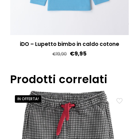
pagina
del
prodotto
iDO – Lupetto bimbo in caldo cotone
€
9,95
€
19,90
Questo
prodotto
Prodotti correlati
ha
più
varianti.
IN OFFERTA!
Le
opzioni
possono
essere