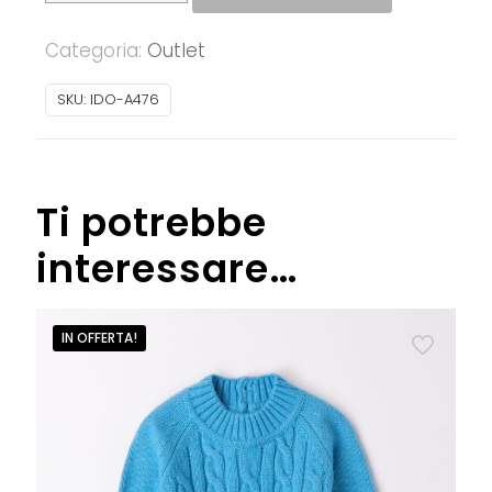
T-
Categoria:
Outlet
shirt
bimbo
SKU:
IDO-A476
in
caldo
cotone
quantità
Ti potrebbe
interessare…
IN OFFERTA!