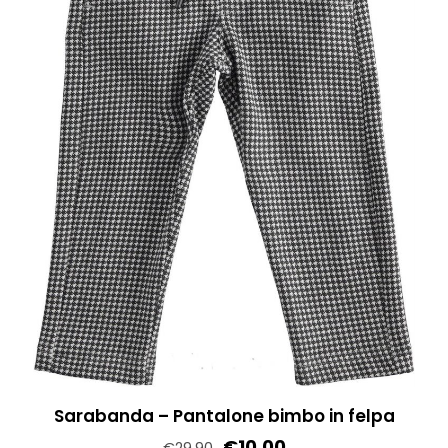
scelte
nella
pagina
del
prodotto
Sarabanda – Pantalone bimbo in felpa
€
10,00
€
29,90