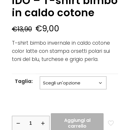
iDO – T-shirt bimbo
in caldo cotone
€
9,00
€
13,90
T-shirt bimbo invernale in caldo cotone
color latte con stampa orsetti polari sui
toni del blu, turchese e grigio perla.
Taglia:
iDO
Aggiungi al
carrello
–